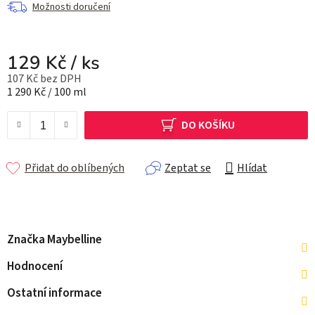
Možnosti doručení
129 Kč
/ ks
107 Kč bez DPH
Měrná cena:
1 290 Kč / 100 ml
DO KOŠÍKU
Přidat do oblíbených
Zeptat se
Hlídat
Značka
Maybelline
Hodnocení
Ostatní informace