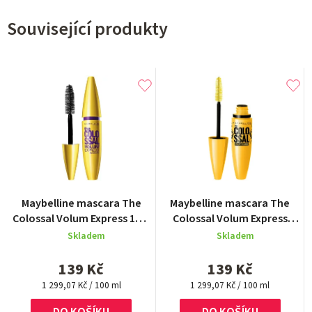
Související produkty
Maybelline mascara The
Maybelline mascara The
Colossal Volum Express 10,7
Colossal Volum Express
ml
Smoky Eyes 10,7 ml
Skladem
Skladem
139 Kč
139 Kč
Měrná
Měrná
1 299,07 Kč / 100 ml
1 299,07 Kč / 100 ml
cena:
cena: