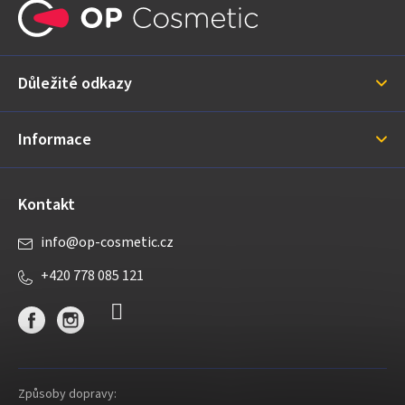
á
p
a
Důležité odkazy
t
í
Informace
Kontakt
info
@
op-cosmetic.cz
+420 778 085 121
Způsoby dopravy: