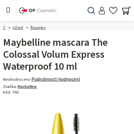
Přejít
na
obsah
Hledat
NÁ
KO
Domů
Líčení
Řasenky
Maybelline mascara The
Colossal Volum Express
Waterproof 10 ml
Průměrné
Podrobnosti hodnocení
Neohodnoceno
hodnocení
Značka:
Maybelline
produktu
Kód:
760
je
0,0
z 5
hvězdiček.