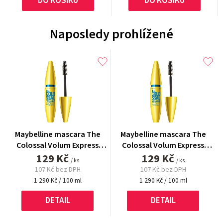
DO KOŠÍKU
DO KOŠÍKU
Naposledy prohlížené
Maybelline mascara The
Maybelline mascara The
Colossal Volum Express
Colossal Volum Express
Waterproof 10 ml
129 Kč
Waterproof 10 ml
129 Kč
/ ks
/ ks
107 Kč bez DPH
107 Kč bez DPH
Měrná
Měrná
1 290 Kč / 100 ml
1 290 Kč / 100 ml
cena:
cena:
DETAIL
DETAIL