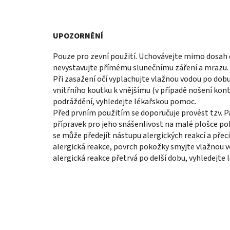
UPOZORNĚNÍ
Pouze pro zevní použití. Uchovávejte mimo dosah 
nevystavujte přímému slunečnímu záření a mrazu. N
Při zasažení očí vyplachujte vlažnou vodou po do
vnitřního koutku k vnějšímu (v případě nošení kont
podráždění, vyhledejte lékařskou pomoc.
Před prvním použitím se doporučuje provést tzv. Pa
přípravek pro jeho snášenlivost na malé plošce po
se může předejít nástupu alergických reakcí a přeci
alergická reakce, povrch pokožky smyjte vlažnou 
alergická reakce přetrvá po delší dobu, vyhledejte