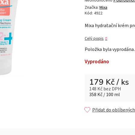
Neohodnoceno
hodnocení
Značka:
Mixa
produktu
Kód:
4922
je
Mixa hydratační krém pr
0,0
z 5
Celý popis
hvězdiček.
Položka byla vyprodán
Vyprodáno
179 Kč
/ ks
148 Kč bez DPH
Měrná cena:
358 Kč / 100 ml
Přidat do oblíbených