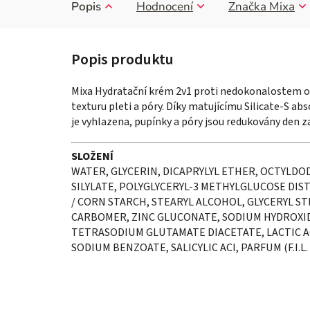
Popis
Hodnocení
Značka
Mixa
Mixa Hydratační krém 2v1 proti nedokonalostem obo
texturu pleti a póry. Díky matujícímu Silicate-S ab
je vyhlazena, pupínky a póry jsou redukovány den 
SLOŽENÍ
WATER, GLYCERIN, DICAPRYLYL ETHER, OCTYLDO
SILYLATE, POLYGLYCERYL-3 METHYLGLUCOSE DIST
/ CORN STARCH, STEARYL ALCOHOL, GLYCERYL STE
CARBOMER, ZINC GLUCONATE, SODIUM HYDROXIDE,
TETRASODIUM GLUTAMATE DIACETATE, LACTIC A
SODIUM BENZOATE, SALICYLIC ACI, PARFUM (F.I.L.