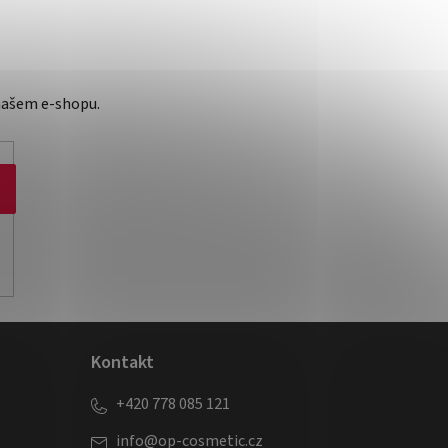
našem e-shopu.
Kontakt
+420 778 085 121
info
@
op-cosmetic.cz