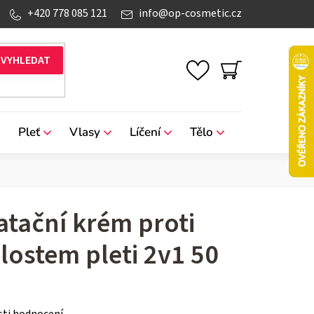
+420 778 085 121
info
@
op-cosmetic.cz
NÁKUPNÍ
KOŠÍK
Pleť
Vlasy
Líčení
Tělo
Značky
atační krém proti
ostem pleti 2v1 50
ti hodnocení