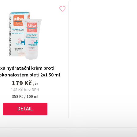
ixa hydratační krém proti
konalostem pleti 2v1 50 ml
179 Kč
/ ks
148 Kč bez DPH
Měrná
358 Kč / 100 ml
cena:
DETAIL