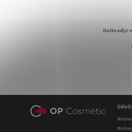
Vložte svůj e
Z
Důleži
á
Možnos
p
Možnos