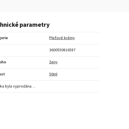
hnické parametry
orie
Pleťové krémy
3600550816587
koho
ženy
ost
50ml
ka byla vyprodána…