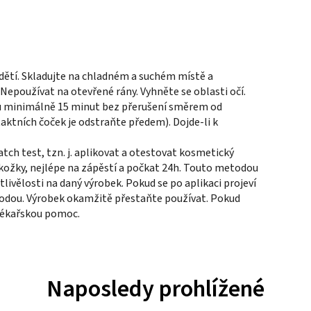
dětí. Skladujte na chladném a suchém místě a
epoužívat na otevřené rány. Vyhněte se oblasti očí.
bu minimálně 15 minut bez přerušení směrem od
aktních čoček je odstraňte předem). Dojde-li k
tch test, tzn. j. aplikovat a otestovat kosmetický
kožky, nejlépe na zápěstí a počkat 24h. Touto metodou
tlivělosti na daný výrobek. Pokud se po aplikaci projeví
vodou. Výrobek okamžitě přestaňte používat. Pokud
 lékařskou pomoc.
Naposledy prohlížené