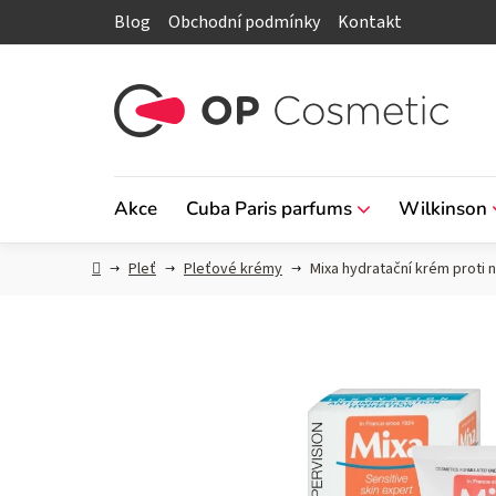
Přejít
Blog
Obchodní podmínky
Kontakt
na
obsah
Akce
Cuba Paris parfums
Wilkinson
Domů
Pleť
Pleťové krémy
Mixa hydratační krém proti 