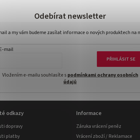
Odebírat newsletter
-mail a my vám budeme zasílat informace o nových produktech na 
E-mail
PŘIHLÁSIT SE
Vložením e-mailu souhlasíte s
podmínkami ochrany osobních
údajů
té odkazy
Informace
ti dopravy
Záruka vrácení peněz
ti platby
Vrácení zboží / Reklamace