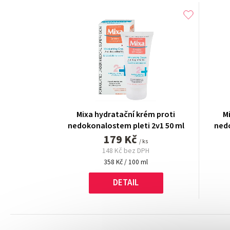
Mixa hydratační krém proti
M
nedokonalostem pleti 2v1 50 ml
nedo
179 Kč
/ ks
148 Kč bez DPH
Měrná
358 Kč / 100 ml
cena:
DETAIL