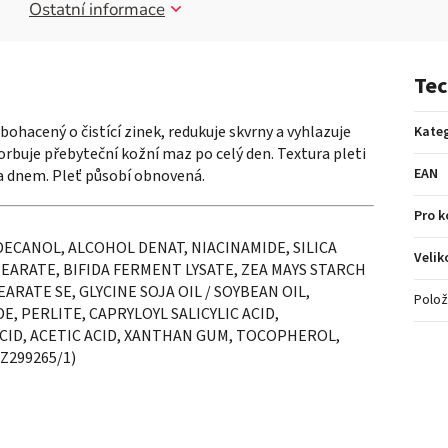
Ostatní informace
Tec
hacený o čistící zinek, redukuje skvrny a vyhlazuje
Kateg
sorbuje přebyteční kožní maz po celý den. Textura pleti
EAN
za dnem. Pleť působí obnovená.
Pro 
DECANOL, ALCOHOL DENAT, NIACINAMIDE, SILICA
Velik
EARATE, BIFIDA FERMENT LYSATE, ZEA MAYS STARCH
ARATE SE, GLYCINE SOJA OIL / SOYBEAN OIL,
Polož
 PERLITE, CAPRYLOYL SALICYLIC ACID,
CID, ACETIC ACID, XANTHAN GUM, TOCOPHEROL,
 Z299265/1)