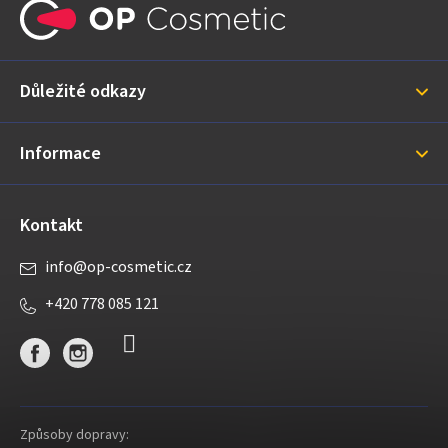
á
p
a
Důležité odkazy
t
í
Informace
Kontakt
info
@
op-cosmetic.cz
+420 778 085 121
Způsoby dopravy: