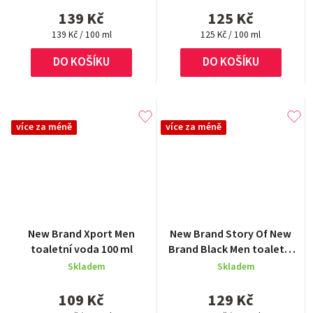
5,0
5,0
139 Kč
125 Kč
z
z
Měrná
5
Měrná
5
139 Kč / 100 ml
125 Kč / 100 ml
cena:
cena:
hvězdiček.
hvězdiček.
DO KOŠÍKU
DO KOŠÍKU
více za méně
více za méně
New Brand Xport Men
New Brand Story Of New
toaletní voda 100 ml
Brand Black Men toaletní
voda 100 ml
Skladem
Skladem
109 Kč
129 Kč