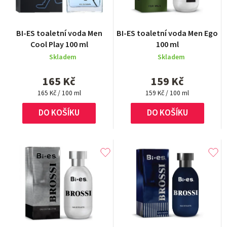
Průměrné
BI-ES toaletní voda Men
BI-ES toaletní voda Men Ego
hodnocení
Cool Play 100 ml
100 ml
produktu
Skladem
Skladem
je
5,0
165 Kč
159 Kč
z
Měrná
5
Měrná
165 Kč / 100 ml
159 Kč / 100 ml
cena:
cena:
hvězdiček.
DO KOŠÍKU
DO KOŠÍKU