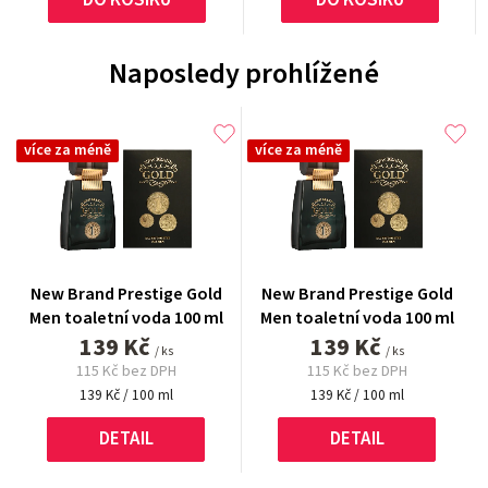
Naposledy prohlížené
více za méně
více za méně
New Brand Prestige Gold
New Brand Prestige Gold
Men toaletní voda 100 ml
Men toaletní voda 100 ml
139 Kč
139 Kč
/ ks
/ ks
115 Kč bez DPH
115 Kč bez DPH
Měrná
Měrná
139 Kč / 100 ml
139 Kč / 100 ml
cena:
cena:
DETAIL
DETAIL