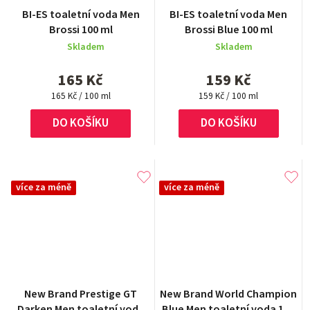
Průměrné
Průměrné
BI-ES toaletní voda Men
BI-ES toaletní voda Men
hodnocení
hodnocení
Brossi 100 ml
Brossi Blue 100 ml
produktu
produktu
Skladem
Skladem
je
je
4,0
5,0
165 Kč
159 Kč
z
z
Měrná
5
Měrná
5
165 Kč / 100 ml
159 Kč / 100 ml
cena:
cena:
hvězdiček.
hvězdiček.
DO KOŠÍKU
DO KOŠÍKU
více za méně
více za méně
Průměrné
Průměrné
New Brand Prestige GT
New Brand World Champion
hodnocení
hodnocení
Darken Men toaletní voda
Blue Men toaletní voda 100