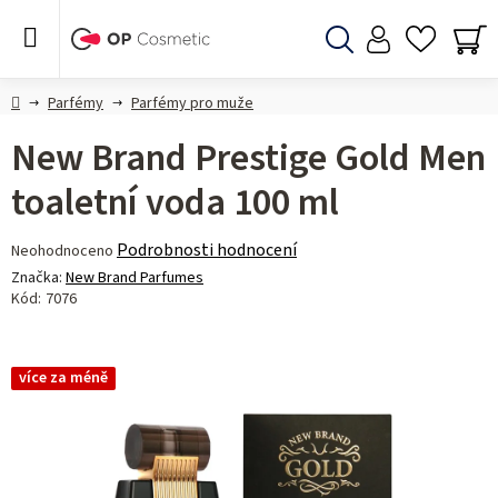
Přejít
na
obsah
Hledat
NÁ
KO
Domů
Parfémy
Parfémy pro muže
New Brand Prestige Gold Men
toaletní voda 100 ml
Průměrné
Podrobnosti hodnocení
Neohodnoceno
hodnocení
Značka:
New Brand Parfumes
produktu
Kód:
7076
je
0,0
z 5
více za méně
hvězdiček.