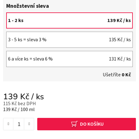
Množstevní sleva
1 - 2 ks
139 Kč
/ ks
3 - 5 ks = sleva 3 %
135 Kč
/ ks
6 a více ks = sleva 6 %
131 Kč
/ ks
Ušetříte
0 Kč
139 Kč
/ ks
115 Kč bez DPH
Měrná cena:
139 Kč / 100 ml
DO KOŠÍKU