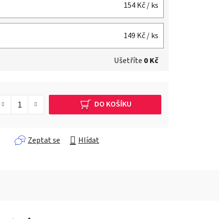
154 Kč
/ ks
149 Kč
/ ks
Ušetříte
0 Kč
DO KOŠÍKU
Zeptat se
Hlídat