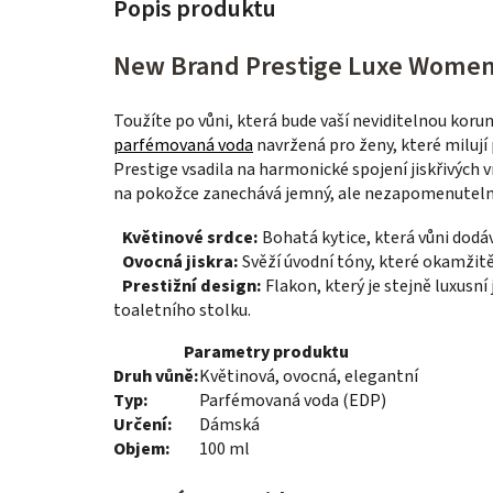
New Brand Prestige Luxe Women
Toužíte po vůni, která bude vaší neviditelnou koru
parfémovaná voda
navržená pro ženy, které milují
Prestige vsadila na harmonické spojení jiskřivých
na pokožce zanechává jemný, ale nezapomenutelný
Květinové srdce:
Bohatá kytice, která vůni dodá
Ovocná jiskra:
Svěží úvodní tóny, které okamžitě 
Prestižní design:
Flakon, který je stejně luxusn
toaletního stolku.
Parametry produktu
Druh vůně:
Květinová, ovocná, elegantní
Typ:
Parfémovaná voda (EDP)
Určení:
Dámská
Objem:
100 ml