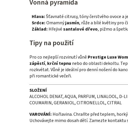
Vonná pyramida
Hlava:
Šťavnaté citrusy, tóny čerstvého ovoce a 
Srdce:
Omamný
jasmín
, růže a bílé květiny pro
Základ:
Hřejivé
santalové dřevo
, pižmo a špetk
Tipy na použití
Pro co nejlepší rozvinutí vůně
Prestige Luxe Wo
zápěstí
,
krční tepnu
nebo do oblasti dekoltu. T
rozkvétat. Vůně je ideální pro denní nošení do kance
při romantické večeři.
SLOŽENÍ
ALCOHOL DENAT, AQUA, PARFUM, LINALOOL, D-L
COUMARIN, GERANIOL, CITRONELLOL, CITRAL
VAROVÁNÍ:
Hořlavina. Chraňte před teplem, horký
Uchovávejte mimo dosah dětí. Zamezte kontaktu 