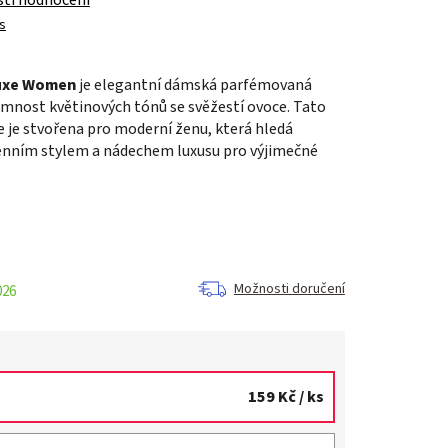
s
Luxe Women
je elegantní dámská parfémovaná
emnost květinových tónů se svěžestí ovoce. Tato
 je stvořena pro moderní ženu, která hledá
nním stylem a nádechem luxusu pro výjimečné
Možnosti doručení
026
159 Kč
/ ks