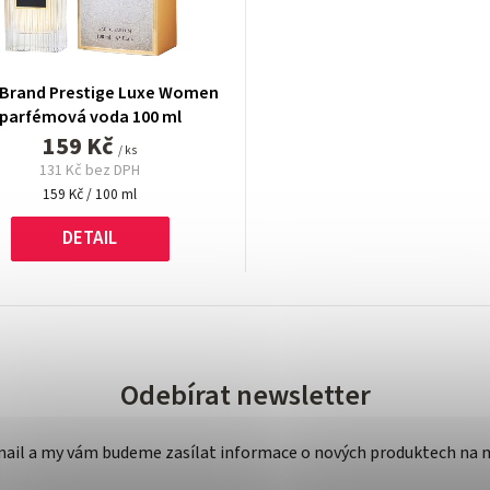
Brand Prestige Luxe Women
parfémová voda 100 ml
159 Kč
/ ks
131 Kč bez DPH
Měrná
159 Kč / 100 ml
cena:
DETAIL
Odebírat newsletter
-mail a my vám budeme zasílat informace o nových produktech na 