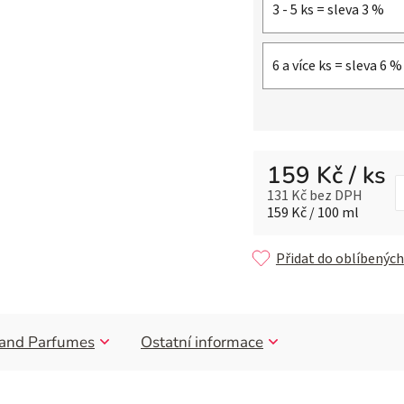
3 - 5 ks = sleva 3 %
6 a více ks = sleva 6 %
159 Kč
/ ks
131 Kč bez DPH
Měrná cena:
159 Kč / 100 ml
Přidat do oblíbených
and Parfumes
Ostatní informace