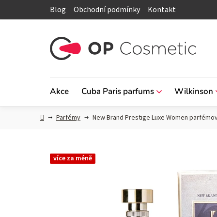
Přejít
Blog
Obchodní podmínky
Kontakt
na
obsah
Akce
Cuba Paris parfums
Wilkinson
Domů
Parfémy
New Brand Prestige Luxe Women parfémov
více za méně