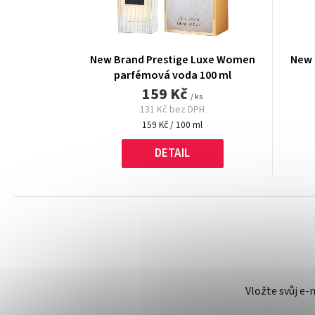
New Brand Prestige Luxe Women
New 
parfémová voda 100 ml
159 Kč
/ ks
131 Kč bez DPH
Měrná
159 Kč / 100 ml
cena:
DETAIL
Vložte svůj e