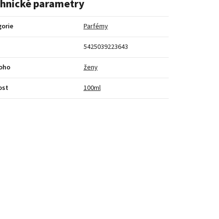
hnické parametry
orie
Parfémy
5425039223643
koho
ženy
ost
100ml