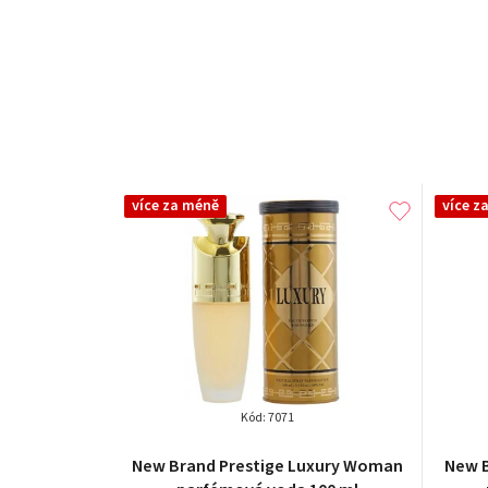
více za méně
více z
Kód:
7071
Průměrné
New Brand Prestige Luxury Woman
New 
hodnocení