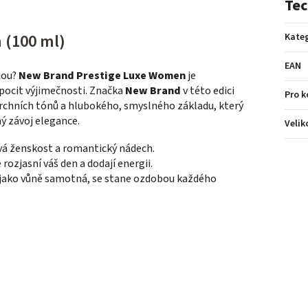
Tec
 (100 ml)
Kateg
EAN
nou?
New Brand Prestige Luxe Women
je
 pocit výjimečnosti. Značka
New Brand
v této edici
Pro 
 vrchních tónů a hlubokého, smyslného základu, který
 závoj elegance.
Velik
vá ženskost a romantický nádech.
rozjasní váš den a dodají energii.
í jako vůně samotná, se stane ozdobou každého