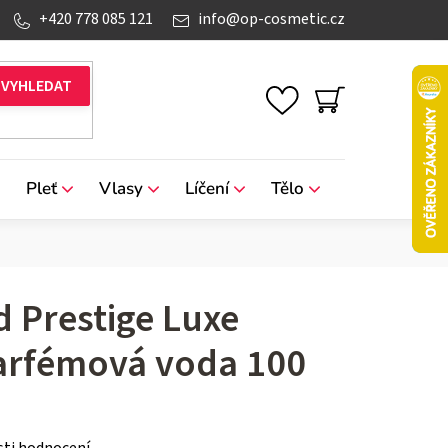
+420 778 085 121
info
@
op-cosmetic.cz
NÁKUPNÍ
KOŠÍK
Pleť
Vlasy
Líčení
Tělo
Značky
 Prestige Luxe
rfémová voda 100
ti hodnocení