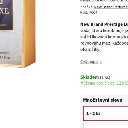
Neohodnoceno
hodnocení
Značka:
New Brand Parfume
produktu
Kód:
7604
je
New Brand Prestige 
0,0
voda, která kombinuje j
z 5
sofistikovaná kompozice
hvězdiček.
rovnováhu mezi každode
okamžiky.
Celý popis
Skladem
(1 ks)
12.8.2
Množstevní sleva
1 - 2 ks