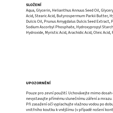
SLOŽENÍ
Aqua, Glycerin, Helianthus Annuus Seed Oil, Glycery
Acid, Stearic Acid, Butyrospermum Parkii Butter,
Dulcis Oil, Prunus Amygdalus Dulcis Seed Extract, 
Sodium Ascorbyl Phosphate, Hydroxypropyl Starch
Hydroxide, Myristic Acid, Arachidic Acid, Oleic Aci
UPOZORNĚNÍ
Pouze pro zevní použití. Uchovávejte mimo dosah 
nevystavujte přímému slunečnímu záření a mrazu. N
Při zasažení očí vyplachujte vlažnou vodou po do
vnitřního koutku k vnějšímu (v případě nošení kont