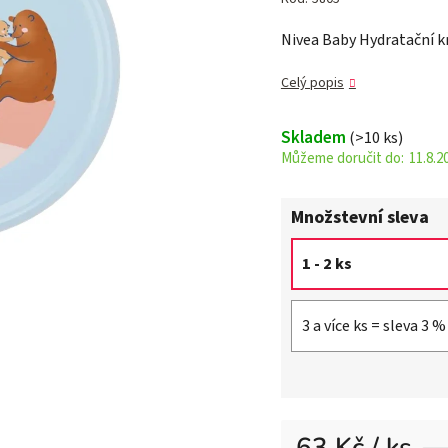
je
Nivea Baby Hydratační kr
5,0
z 5
Celý popis
hvězdiček.
Skladem
(>10 ks)
11.8.2
Množstevní sleva
1 - 2 ks
3 a více ks = sleva 3 %
63 Kč
/ ks