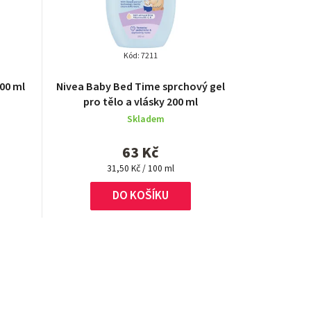
Kód:
7211
00 ml
Nivea Baby Bed Time sprchový gel
pro tělo a vlásky 200 ml
Skladem
63 Kč
Měrná
31,50 Kč / 100 ml
cena:
DO KOŠÍKU