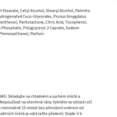
l Stearate, Cetyl Alcohol, Stearyl Alcohol, Palmitic
 Hydrogenated Coco-Glycerides, Prunus Amygdalus
Panthenol, Pantolactone, Citric Acid, Tocopherol,
 Phosphate, Polyglyceryl-2 Caprate, Sodium
d, Phenoxyethanol, Parfum
dětí. Skladujte na chladném a suchém místě a
epoužívat na otevřené rány. Vyhněte se oblasti očí.
bu minimálně 15 minut bez přerušení směrem od
aktních čoček je odstraňte předem). Dojde-li k