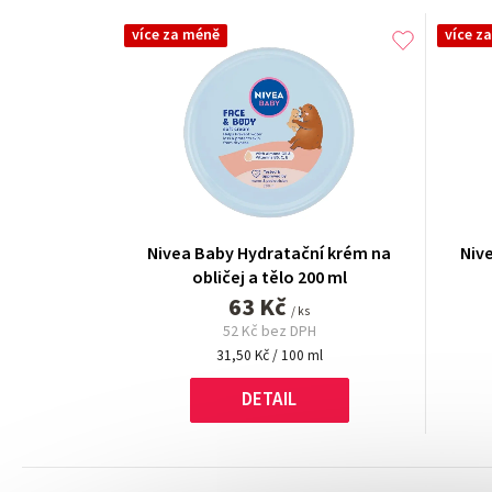
více za méně
více z
Nivea Baby Hydratační krém na
Niv
obličej a tělo 200 ml
63 Kč
/ ks
52 Kč bez DPH
Měrná
31,50 Kč / 100 ml
cena:
DETAIL