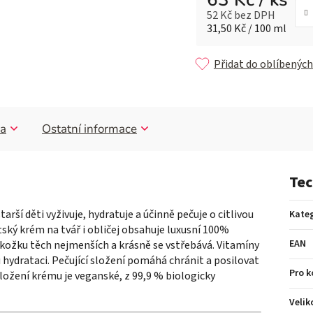
52 Kč bez DPH
Měrná cena:
31,50 Kč / 100 ml
Přidat do oblíbených
a
Ostatní informace
Tec
rší děti vyživuje, hydratuje a účinně pečuje o citlivou
Kateg
ský krém na tvář i obličej obsahuje luxusní 100%
EAN
okožku těch nejmenších a krásně se vstřebává. Vitamíny
 hydrataci. Pečující složení pomáhá chránit a posilovat
Pro 
Složení krému je veganské, z 99,9 % biologicky
Velik