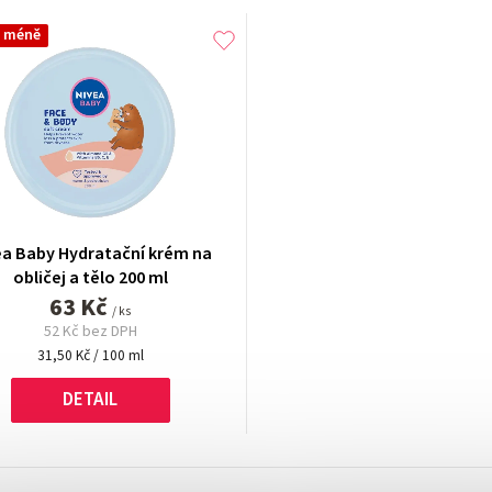
a méně
ea Baby Hydratační krém na
obličej a tělo 200 ml
63 Kč
/ ks
52 Kč bez DPH
Měrná
31,50 Kč / 100 ml
cena:
DETAIL