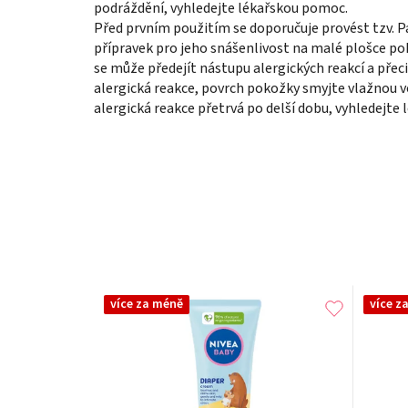
podráždění, vyhledejte lékařskou pomoc.
Před prvním použitím se doporučuje provést tzv. Pa
přípravek pro jeho snášenlivost na malé plošce po
se může předejít nástupu alergických reakcí a přeci
alergická reakce, povrch pokožky smyjte vlažnou 
alergická reakce přetrvá po delší dobu, vyhledejte
více za méně
více z