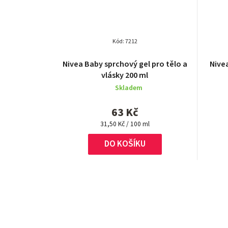
Kód:
7212
Nivea Baby sprchový gel pro tělo a
Nive
vlásky 200 ml
Skladem
63 Kč
Měrná
31,50 Kč / 100 ml
cena:
DO KOŠÍKU