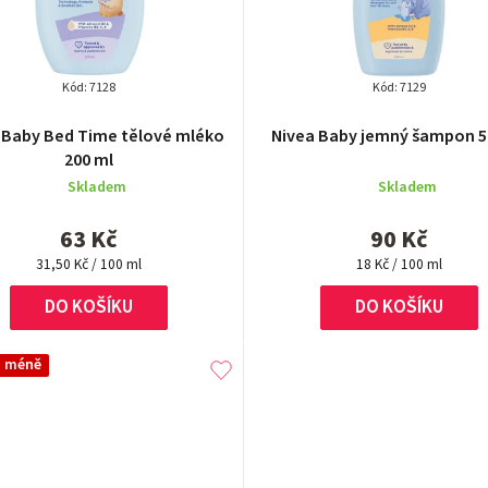
Kód:
7128
Kód:
7129
 Baby Bed Time tělové mléko
Nivea Baby jemný šampon 5
200 ml
Skladem
Skladem
63 Kč
90 Kč
Měrná
Měrná
31,50 Kč / 100 ml
18 Kč / 100 ml
cena:
cena:
DO KOŠÍKU
DO KOŠÍKU
a méně