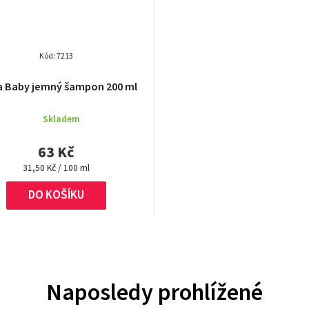
Kód:
7213
a Baby jemný šampon 200 ml
Skladem
63 Kč
Měrná
31,50 Kč / 100 ml
cena:
DO KOŠÍKU
Naposledy prohlížené