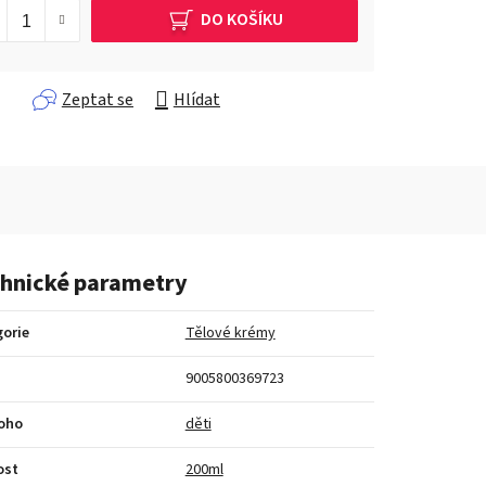
DO KOŠÍKU
Zeptat se
Hlídat
hnické parametry
orie
Tělové krémy
9005800369723
koho
děti
ost
200ml