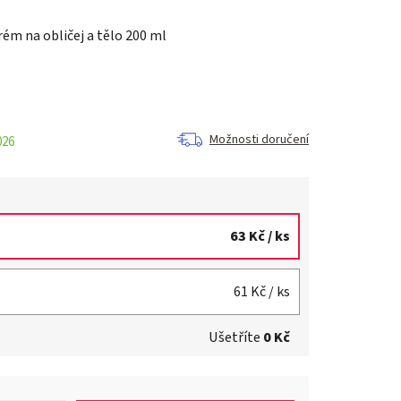
ém na obličej a tělo 200 ml
Možnosti doručení
026
63 Kč
/ ks
61 Kč
/ ks
Ušetříte
0 Kč