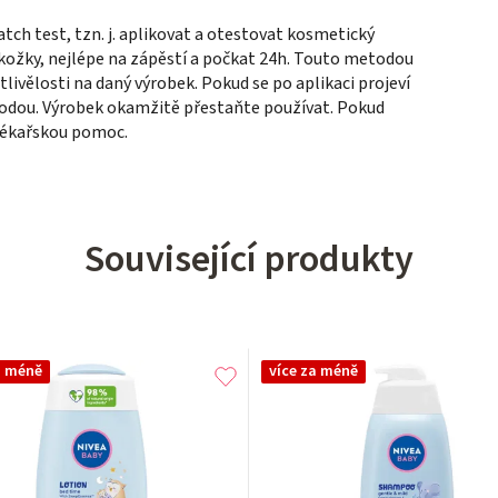
tch test, tzn. j. aplikovat a otestovat kosmetický
kožky, nejlépe na zápěstí a počkat 24h. Touto metodou
tlivělosti na daný výrobek. Pokud se po aplikaci projeví
vodou. Výrobek okamžitě přestaňte používat. Pokud
 lékařskou pomoc.
Související produkty
a méně
více za méně