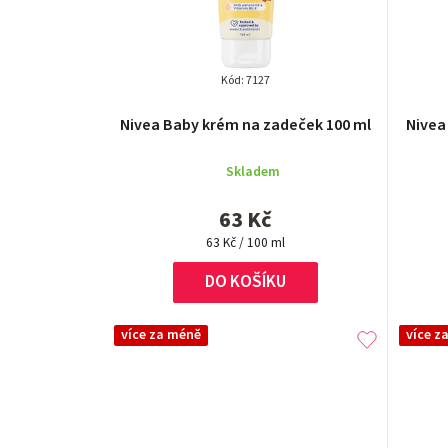
Kód:
7127
Nivea Baby krém na zadeček 100 ml
Nivea
Skladem
63 Kč
Měrná
63 Kč / 100 ml
cena:
DO KOŠÍKU
více za méně
více z