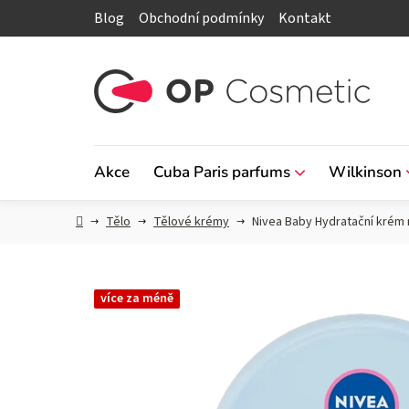
Přejít
Blog
Obchodní podmínky
Kontakt
na
obsah
Akce
Cuba Paris parfums
Wilkinson
Domů
Tělo
Tělové krémy
Nivea Baby Hydratační krém n
více za méně