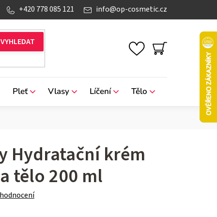
+420 778 085 121
info
@
op-cosmetic.cz
NÁKUPNÍ
KOŠÍK
Pleť
Vlasy
Líčení
Tělo
Značky
y Hydratační krém
 a tělo 200 ml
 hodnocení