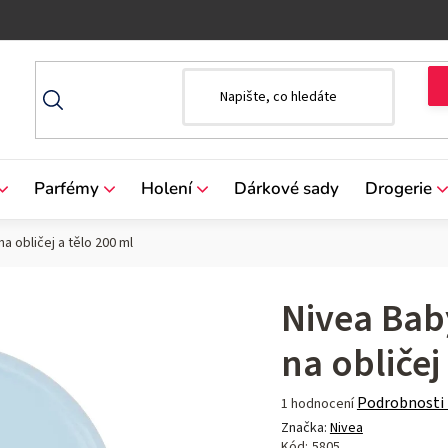
Parfémy
Holení
Dárkové sady
Drogerie
a obličej a tělo 200 ml
Nivea Bab
na obličej
Průměrné
Podrobnosti
1 hodnocení
hodnocení
Značka:
Nivea
produktu
Kód:
5805