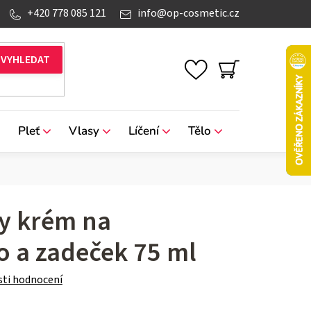
+420 778 085 121
info
@
op-cosmetic.cz
NÁKUPNÍ
KOŠÍK
Pleť
Vlasy
Líčení
Tělo
Značky
y krém na
lo a zadeček 75 ml
ti hodnocení