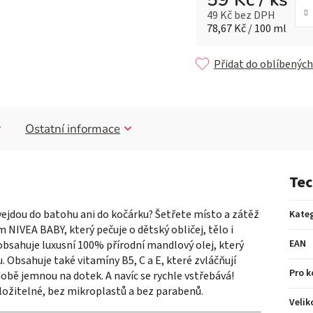
49 Kč bez DPH
Měrná cena:
78,67 Kč / 100 ml
Přidat do oblíbených
Ostatní informace
Tec
vejdou do batohu ani do kočárku? Šetřete místo a zátěž
Kateg
ém
NIVEA
BABY, který pečuje o dětský obličej, tělo i
EAN
bsahuje luxusní 100% přírodní mandlový olej, který
u. Obsahuje také vitamíny B5, C a E, které zvláčňují
Pro 
hodobě jemnou na dotek. A navíc se rychle vstřebává!
zložitelné, bez mikroplastů a bez parabenů.
Velik