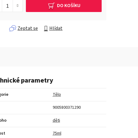
DO KOŠÍKU
Zeptat se
Hlídat
hnické parametry
orie
Tělo
9005800371290
koho
děti
ost
75ml