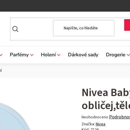
Parfémy
Holení
Dárkové sady
Drogerie
l
Nivea Bab
obličej,tě
Průměrné
Podrobnos
Neohodnoceno
hodnocení
Značka:
Nivea
produktu
Kód:
7126