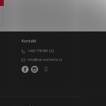
Kontakt
+420 778 085 121
info
@
op-cosmetic.cz