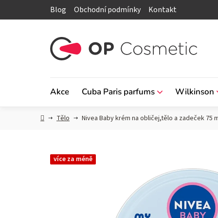
Přejít
Blog
Obchodní podmínky
Kontakt
na
obsah
Akce
Cuba Paris parfums
Wilkinson
Domů
Tělo
Nivea Baby krém na obličej,tělo a zadeček 75 m
více za méně