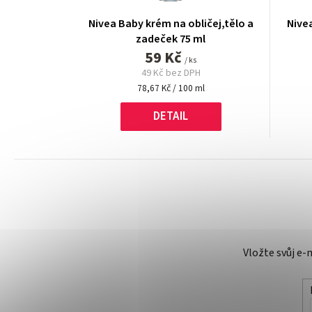
Nivea Baby krém na obličej,tělo a
Nivea
zadeček 75 ml
59 Kč
/ ks
49 Kč bez DPH
Měrná
78,67 Kč / 100 ml
cena:
DETAIL
Vložte svůj e