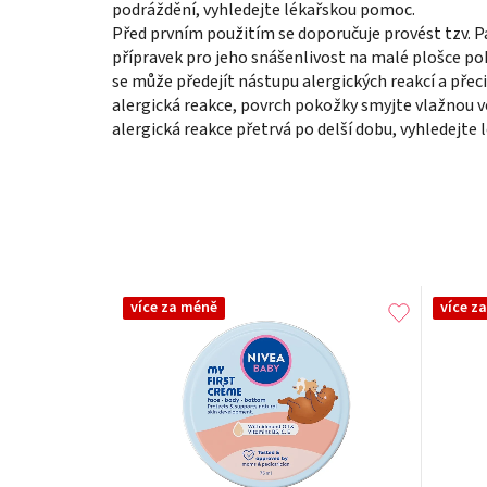
podráždění, vyhledejte lékařskou pomoc.
Před prvním použitím se doporučuje provést tzv. Pa
přípravek pro jeho snášenlivost na malé plošce po
se může předejít nástupu alergických reakcí a přeci
alergická reakce, povrch pokožky smyjte vlažnou 
alergická reakce přetrvá po delší dobu, vyhledejte
více za méně
více z