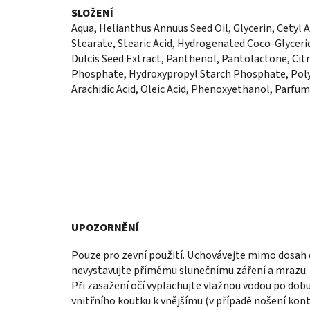
SLOŽENÍ
Aqua
, Helianthus Annuus Seed Oil, Glycerin, Cetyl A
Stearate, Stearic Acid,
Hydro
genated Coco-Glycerid
Dulcis Seed Extract, Panthenol, Pantolactone, Cit
Phosphate,
Hydro
xypropyl Starch Phosphate, Pol
Arachidic Acid, Oleic Acid, Phenoxyethanol, Parfum
UPOZORNĚNÍ
Pouze pro zevní použití. Uchovávejte mimo dosah 
nevystavujte přímému slunečnímu záření a mrazu. N
Při zasažení očí vyplachujte vlažnou vodou po do
vnitřního koutku k vnějšímu (v případě nošení kont