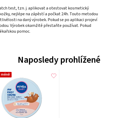
tch test, tzn. j. aplikovat a otestovat kosmetický
kožky, nejlépe na zápěstí a počkat 24h. Touto metodou
tlivělosti na daný výrobek. Pokud se po aplikaci projeví
vodou. Výrobek okamžitě přestaňte používat. Pokud
 lékařskou pomoc.
Naposledy prohlížené
a méně