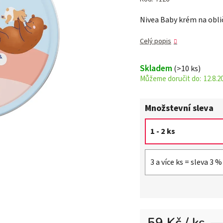
je
Nivea Baby krém na oblič
0,0
z 5
Celý popis
hvězdiček.
Skladem
(>10 ks)
12.8.2
Množstevní sleva
1 - 2 ks
3 a více ks = sleva 3 %
59 Kč
/ ks