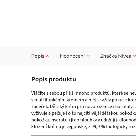
Popis
Hodnocení
Značka
Nivea
Vláčíte s sebou příliš mnoho produktů, které se ne
s multifunkčním krémem a mějte vždy po ruce kr
zadeček. Dětský krém pro novorozence i batolata o
vyživuje a pečuje i o tu nejcitlivější dětskou pokožk
pokožku,
hydra
tují ji do hloubky a udržují ji dlou
Složení krému je veganské, z 99,9 % biologicky ro