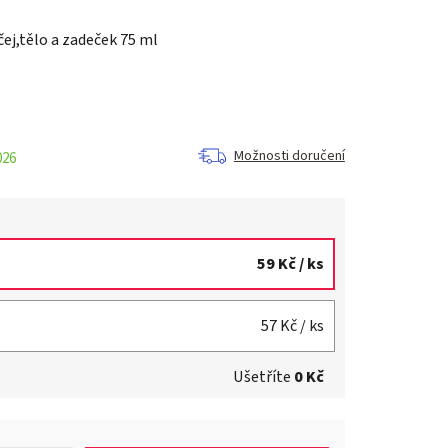
ej,tělo a zadeček 75 ml
Možnosti doručení
026
59 Kč
/ ks
57 Kč
/ ks
Ušetříte
0 Kč