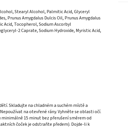
lcohol, Stearyl Alcohol, Palmitic Acid, Glyceryl
es, Prunus Amygdalus Dulcis Oil, Prunus Amygdalus
ric Acid, Tocopherol, Sodium Ascorbyl
yglyceryl-2 Caprate, Sodium
Hydro
xide, Myristic Acid,
dětí. Skladujte na chladném a suchém místě a
epoužívat na otevřené rány. Vyhněte se oblasti očí.
bu minimálně 15 minut bez přerušení směrem od
aktních čoček je odstraňte předem). Dojde-li k