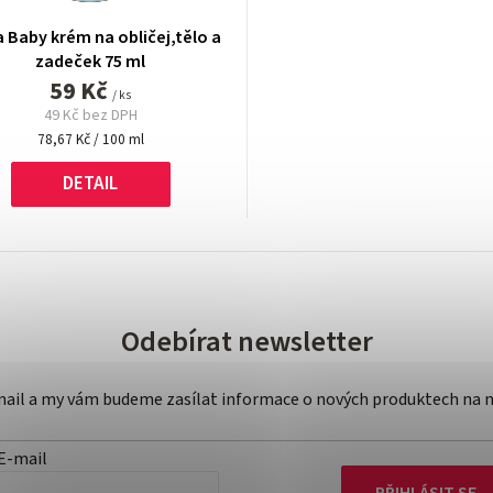
 Baby krém na obličej,tělo a
zadeček 75 ml
59 Kč
/ ks
49 Kč bez DPH
Měrná
78,67 Kč / 100 ml
cena:
DETAIL
Odebírat newsletter
-mail a my vám budeme zasílat informace o nových produktech na 
E-mail
PŘIHLÁSIT SE