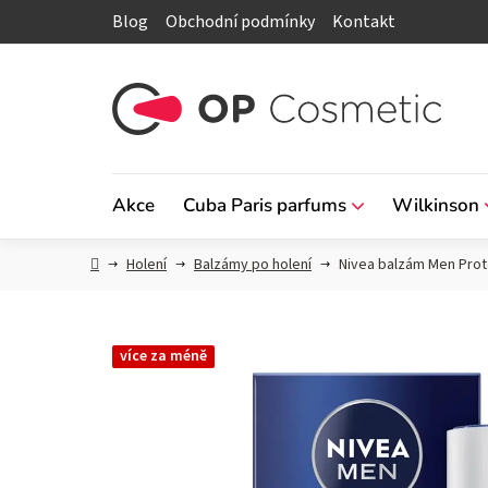
Přejít
Blog
Obchodní podmínky
Kontakt
na
obsah
Akce
Cuba Paris parfums
Wilkinson
Domů
Holení
Balzámy po holení
Nivea balzám Men Prote
více za méně