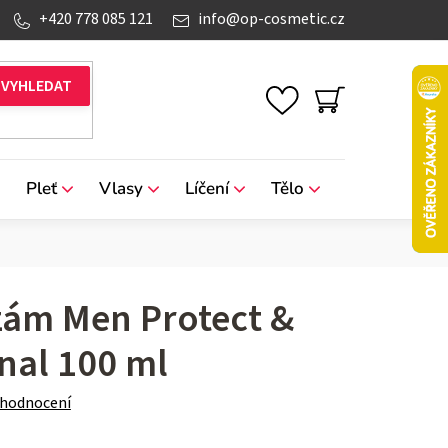
+420 778 085 121
info
@
op-cosmetic.cz
NÁKUPNÍ
KOŠÍK
Pleť
Vlasy
Líčení
Tělo
Značky
zám Men Protect &
inal 100 ml
 hodnocení