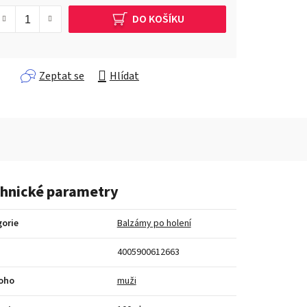
DO KOŠÍKU
Zeptat se
Hlídat
hnické parametry
orie
Balzámy po holení
4005900612663
koho
muži