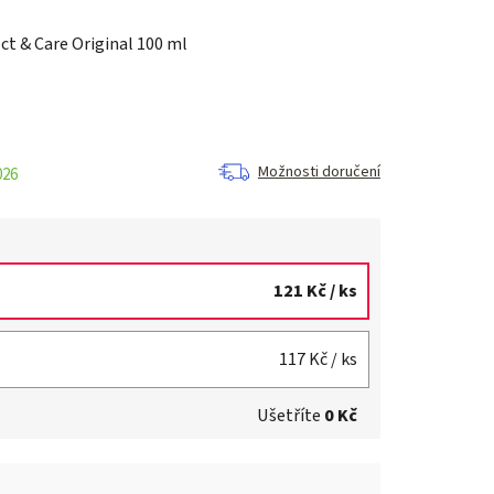
t & Care Original 100 ml
Možnosti doručení
026
121 Kč
/ ks
117 Kč
/ ks
Ušetříte
0 Kč