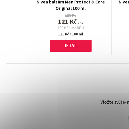
Nivea balzám Men Protect & Care
Nive
Original 100 ml
129 Kč
121 Kč
/ ks
100 Kč bez DPH
Měrná
121 Kč / 100 ml
cena:
DETAIL
Vložte svůj e