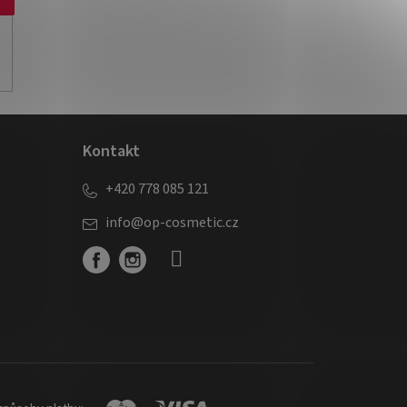
Kontakt
+420 778 085 121
info
@
op-cosmetic.cz