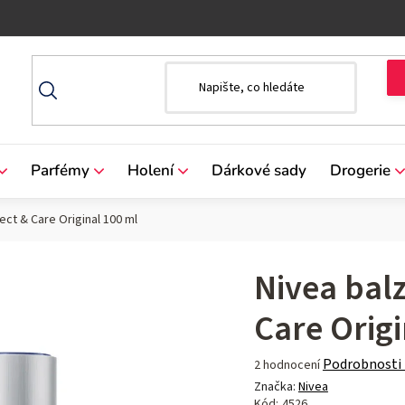
Parfémy
Holení
Dárkové sady
Drogerie
ct & Care Original 100 ml
Nivea bal
Care Orig
Průměrné
Podrobnosti
2 hodnocení
hodnocení
Značka:
Nivea
produktu
Kód:
4526