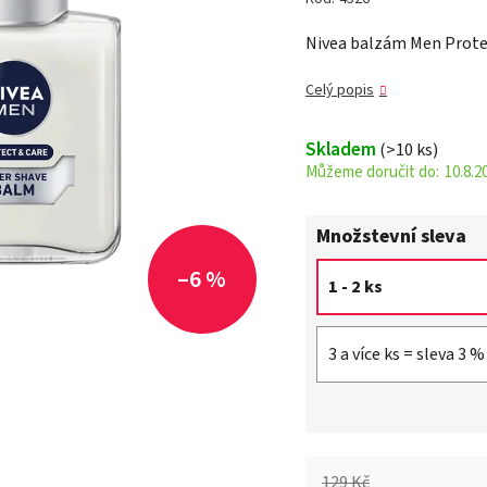
je
Nivea balzám Men Protec
5,0
z 5
Celý popis
hvězdiček.
Skladem
(>10 ks)
10.8.2
Množstevní sleva
–6 %
1 - 2 ks
3 a více ks = sleva 3 %
129 Kč