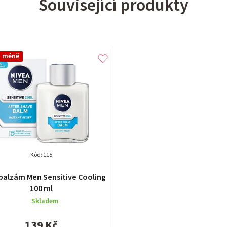
Související produkty
a méně
Kód:
115
balzám Men Sensitive Cooling
100 ml
Skladem
139 Kč