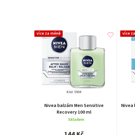
více za méně
více z
Kód:
5904
Průměrné
Nivea balzám Men Sensitive
Nivea 
hodnocení
Recovery 100 ml
produktu
Skladem
je
5,0
144 Kč
z