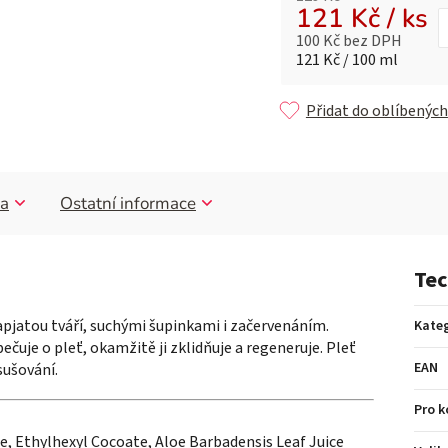
121 Kč
/ ks
100 Kč bez DPH
Měrná cena:
121 Kč / 100 ml
Přidat do oblíbených
a
Ostatní informace
Tec
apjatou tváří, suchými šupinkami i začervenáním.
Kateg
čuje o pleť, okamžitě ji zklidňuje a regeneruje. Pleť
EAN
sušování.
Pro 
e, Ethylhexyl Cocoate, Aloe Barbadensis Leaf Juice