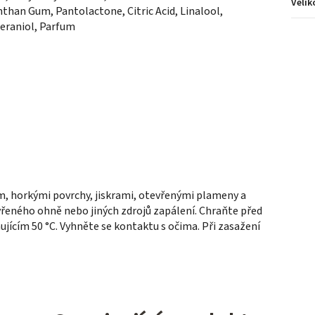
Velik
than Gum, Pantolactone, Citric Acid, Linalool,
eraniol, Parfum
, horkými povrchy, jiskrami, otevřenými plameny a
evřeného ohně nebo jiných zdrojů zapálení. Chraňte před
ícím 50 °C. Vyhněte se kontaktu s očima. Při zasažení