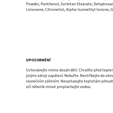
Powder, Panthenol, Sorbitan Stearate, Dehydroxan
Limonene, Citronellol, Alpha-Isomethyl Ionone, G
UPOZORNĚNÍ
Uchovávejte mimo dosah dětí. Chraňte před teplem
jinými zdroji zapálení. Nekuřte. Nestříkejte do ot
slunečním zářením. Nevystavujte teplotám přesahuj
očí několik minut proplachujte vodou.