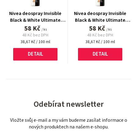
Nivea deospray Invisible
Nivea deospray Invisible
Black & White Ultimate
Black & White Ultimate
Impact 150 ml
58 Kč
Impact 150 ml
58 Kč
/ ks
/ ks
48 Kč bez DPH
48 Kč bez DPH
Měrná
Měrná
38,67 Kč / 100 ml
38,67 Kč / 100 ml
cena:
cena:
DETAIL
DETAIL
Odebírat newsletter
Vložte svůj e-mail a my vám budeme zasílat informace o
nových produktech na našem e-shopu.