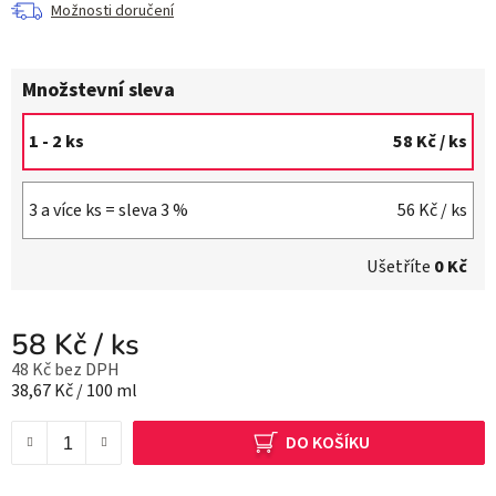
Možnosti doručení
Množstevní sleva
1 - 2 ks
58 Kč
/ ks
3 a více ks = sleva 3 %
56 Kč
/ ks
Ušetříte
0 Kč
58 Kč
/ ks
48 Kč bez DPH
Měrná cena:
38,67 Kč / 100 ml
DO KOŠÍKU