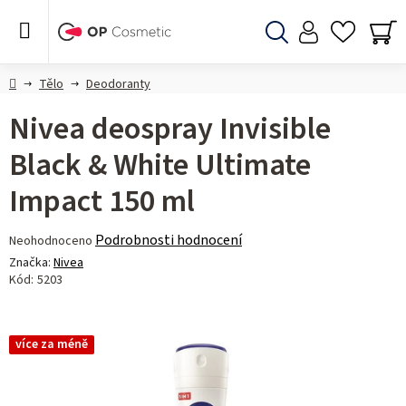
Přejít
na
obsah
Hledat
NÁ
KO
Domů
Tělo
Deodoranty
Nivea deospray Invisible
Black & White Ultimate
Impact 150 ml
Průměrné
Podrobnosti hodnocení
Neohodnoceno
hodnocení
Značka:
Nivea
produktu
Kód:
5203
je
0,0
z 5
více za méně
hvězdiček.