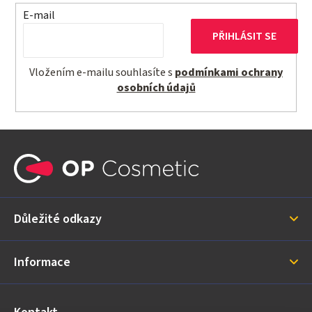
E-mail
PŘIHLÁSIT SE
Vložením e-mailu souhlasíte s
podmínkami ochrany
osobních údajů
Z
á
p
a
Důležité odkazy
t
í
Informace