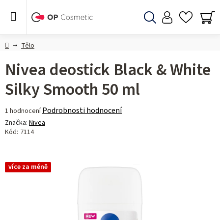
Přejít
na
obsah
Hledat
NÁ
KO
Domů
Tělo
Nivea deostick Black & White
Silky Smooth 50 ml
Průměrné
Podrobnosti hodnocení
1 hodnocení
hodnocení
Značka:
Nivea
produktu
Kód:
7114
je
5,0
z 5
více za méně
hvězdiček.