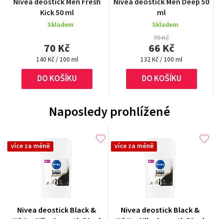
Nivea deostick Men Fresh
Nivea deostick Men Deep 50
Kick 50 ml
ml
Skladem
Skladem
70 Kč
70 Kč
66 Kč
Měrná
Měrná
140 Kč / 100 ml
132 Kč / 100 ml
cena:
cena:
DO KOŠÍKU
DO KOŠÍKU
Naposledy prohlížené
více za méně
více za méně
Nivea deostick Black &
Nivea deostick Black &