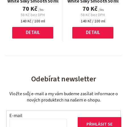
White Silky Smooth 50 ml
White Silky Smooth 50 ml
70 Kč
70 Kč
/ ks
/ ks
58 Kč bez DPH
58 Kč bez DPH
Měrná
Měrná
140 Kč / 100 ml
140 Kč / 100 ml
cena:
cena:
DETAIL
DETAIL
Odebírat newsletter
Vložte svůj e-mail a my vám budeme zasílat informace o
nových produktech na našem e-shopu.
E-mail
PŘIHLÁSIT SE