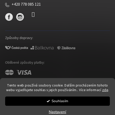
+420 778 085 121
Způsoby dopravy:
Oblíbené způsoby platby:
Tento web používá soubory cookie. Dalším procházením tohoto
webu vyjadřujete souhlas s jejich používáním.. Více informací
zde
.
Shoptet
|
mime digital
Souhlasím
Copyright 2026
OP Cosmetic
. Všechna práva vyhrazena.
Upravit nastavení cookies
Nastavení