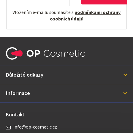
Vložením e-mailu souhlasíte s
podmínkami ochrany
osobních údajů
Z
á
p
a
Důležité odkazy
t
í
Informace
Kontakt
info
@
op-cosmetic.cz