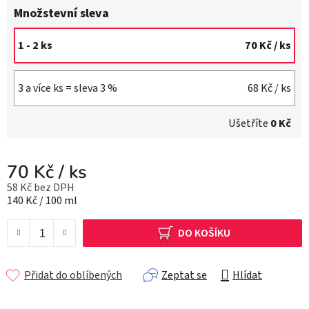
Množstevní sleva
1 - 2 ks
70 Kč
/ ks
3 a více ks = sleva 3 %
68 Kč
/ ks
Ušetříte
0 Kč
70 Kč
/ ks
58 Kč bez DPH
Měrná cena:
140 Kč / 100 ml
DO KOŠÍKU
Přidat do oblíbených
Zeptat se
Hlídat