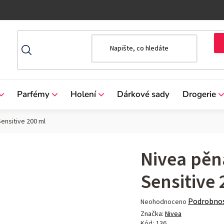
Parfémy
Holení
Dárkové sady
Drogerie
ensitive 200 ml
Nivea pěn
Sensitive
Průměrné
Podrobnos
Neohodnoceno
hodnocení
Značka:
Nivea
produktu
Kód:
136