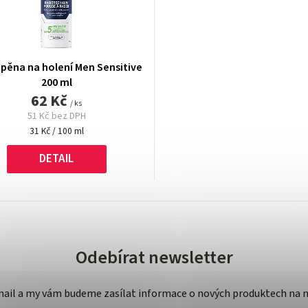
 pěna na holení Men Sensitive
200 ml
62 Kč
/ ks
51 Kč bez DPH
Měrná
31 Kč / 100 ml
cena:
DETAIL
Odebírat newsletter
-mail a my vám budeme zasílat informace o nových produktech na 