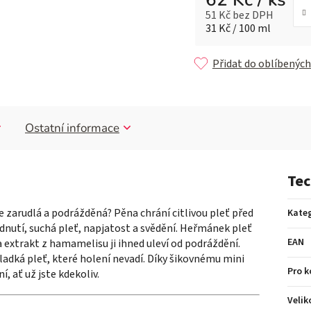
51 Kč bez DPH
Měrná cena:
31 Kč / 100 ml
Přidat do oblíbených
Ostatní informace
Tec
e zarudlá a podrážděná? Pěna chrání citlivou pleť před
Kateg
udnutí, suchá pleť, napjatost a svědění. Heřmánek pleť
EAN
 a extrakt z hamamelisu ji ihned uleví od podráždění.
hladká pleť, které holení nevadí. Díky šikovnému mini
Pro 
, ať už jste kdekoliv.
Velik