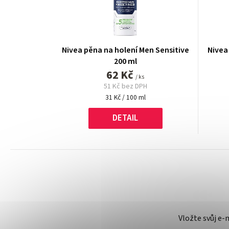
Nivea pěna na holení Men Sensitive
Nivea
200 ml
62 Kč
/ ks
51 Kč bez DPH
Měrná
31 Kč / 100 ml
cena:
DETAIL
Vložte svůj e