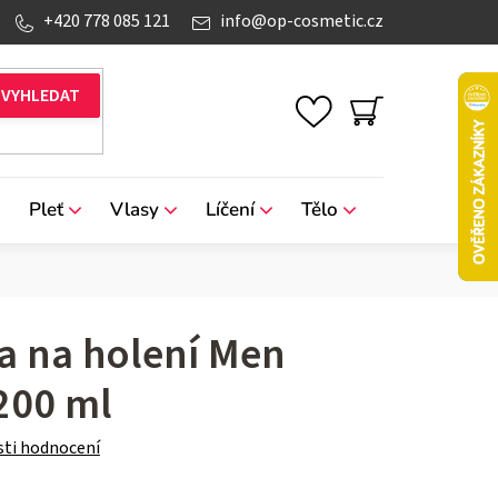
+420 778 085 121
info
@
op-cosmetic.cz
NÁKUPNÍ
KOŠÍK
Pleť
Vlasy
Líčení
Tělo
Značky
a na holení Men
 200 ml
ti hodnocení