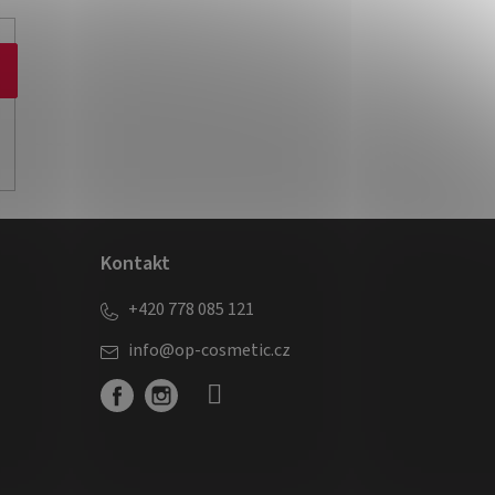
Kontakt
+420 778 085 121
info
@
op-cosmetic.cz