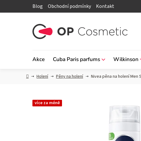
Přejít
Blog
Obchodní podmínky
Kontakt
na
obsah
Akce
Cuba Paris parfums
Wilkinson
Domů
Holení
Pěny na holení
Nivea pěna na holení Men S
více za méně