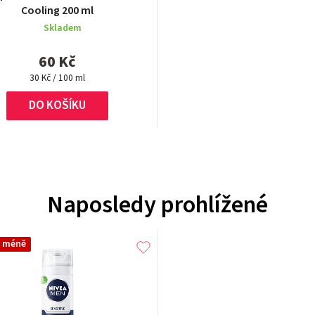
Cooling 200 ml
Skladem
60 Kč
Měrná
30 Kč / 100 ml
cena:
DO KOŠÍKU
Naposledy prohlížené
a méně