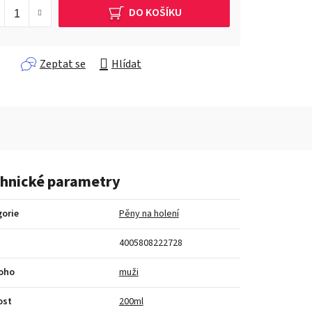
DO KOŠÍKU
Zeptat se
Hlídat
hnické parametry
orie
Pěny na holení
4005808222728
koho
muži
ost
200ml