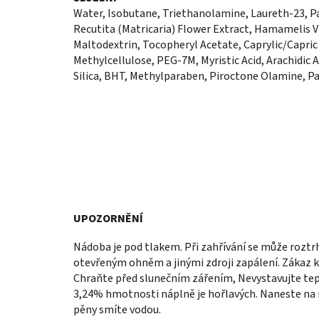
Water, Isobutane, Triethanolamine, Laureth-23, Pal
Recutita (Matricaria) Flower Extract, Hamamelis V
Maltodextrin, Tocopheryl Acetate, Caprylic/Capric
Methylcellulose, PEG-7M, Myristic Acid, Arachidic 
Silica, BHT, Methylparaben, Piroctone Olamine, P
UPOZORNĚNÍ
Nádoba je pod tlakem. Při zahřívání se může roztr
otevřeným ohněm a jinými zdroji zapálení. Zákaz k
Chraňte před slunečním zářením, Nevystavujte tep
3,24% hmotnosti náplně je hořlavých. Naneste na 
pěny smíte vodou.