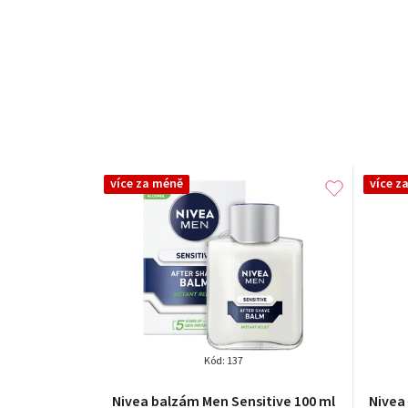
více za méně
více z
Kód:
137
Průměrné
Nivea balzám Men Sensitive 100 ml
Nivea