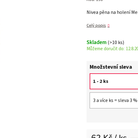
je
Nivea pěna na holení Me
0,0
z 5
Celý popis
hvězdiček.
Skladem
(>10 ks)
12.8.2
Množstevní sleva
1 - 2 ks
3 a více ks = sleva 3 %
62 Kč
/ ks