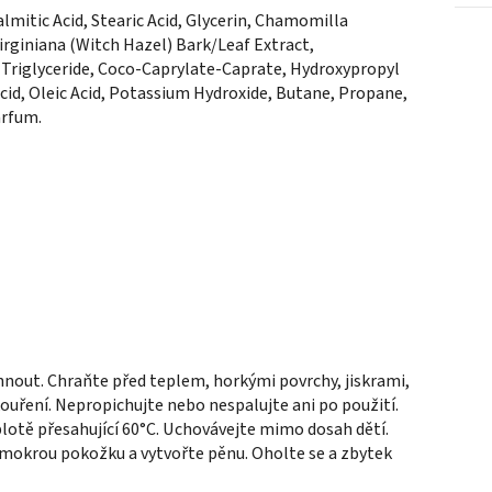
mitic Acid, Stearic Acid, Glycerin, Chamomilla
irginiana (Witch Hazel) Bark/Leaf Extract,
 Triglyceride, Coco-Caprylate-Caprate, Hydroxypropyl
Acid, Oleic Acid, Potassium Hydroxide, Butane, Propane,
arfum.
hnout. Chraňte před teplem, horkými povrchy, jiskrami,
ouření. Nepropichujte nebo nespalujte ani po použití.
lotě přesahující 60°C. Uchovávejte mimo dosah dětí.
mokrou pokožku a vytvořte pěnu. Oholte se a zbytek