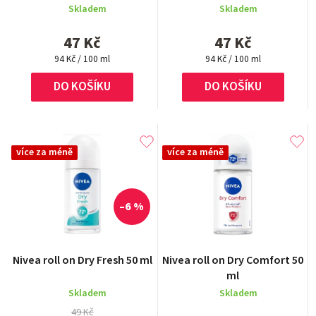
Skladem
Skladem
47 Kč
47 Kč
Měrná
Měrná
94 Kč / 100 ml
94 Kč / 100 ml
cena:
cena:
DO KOŠÍKU
DO KOŠÍKU
více za méně
více za méně
–6 %
Průměrné
Nivea roll on Dry Fresh 50 ml
Nivea roll on Dry Comfort 50
hodnocení
ml
produktu
Skladem
Skladem
je
5,0
49 Kč