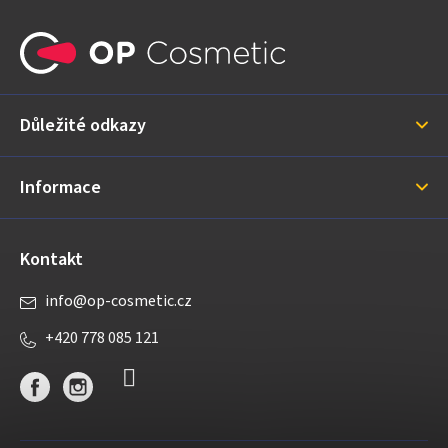
Z
á
p
a
Důležité odkazy
t
í
Informace
Kontakt
info
@
op-cosmetic.cz
+420 778 085 121