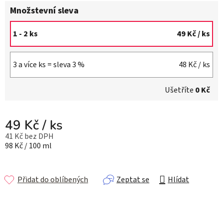
Množstevní sleva
1 - 2 ks
49 Kč
/ ks
3 a více ks = sleva 3 %
48 Kč
/ ks
Ušetříte
0 Kč
49 Kč
/ ks
41 Kč bez DPH
Měrná cena:
98 Kč / 100 ml
Přidat do oblíbených
Zeptat se
Hlídat