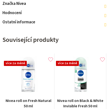
Značka
Nivea
Hodnocení
Ostatní informace
Související produkty
více za méně
více za méně
Nivea roll on Fresh Natural
Nivea roll on Black & White
50 ml
Invisible Fresh 50 ml