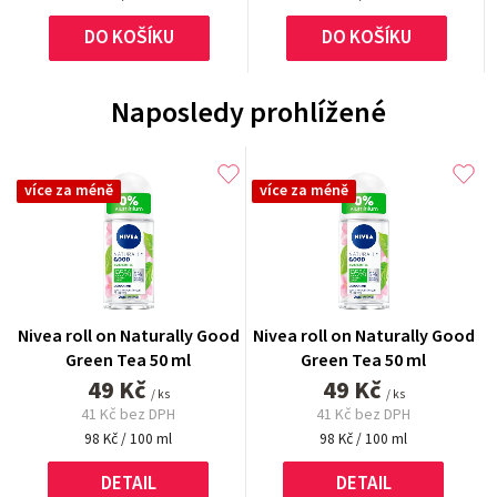
cena:
cena:
DO KOŠÍKU
DO KOŠÍKU
Naposledy prohlížené
více za méně
více za méně
Nivea roll on Naturally Good
Nivea roll on Naturally Good
Green Tea 50 ml
Green Tea 50 ml
49 Kč
49 Kč
/ ks
/ ks
41 Kč bez DPH
41 Kč bez DPH
Měrná
Měrná
98 Kč / 100 ml
98 Kč / 100 ml
cena:
cena:
DETAIL
DETAIL