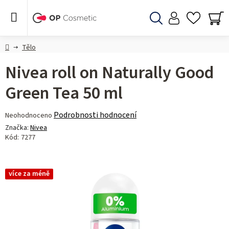
Přejít
na
obsah
Hledat
NÁ
KO
Domů
Tělo
Nivea roll on Naturally Good
Green Tea 50 ml
Průměrné
Podrobnosti hodnocení
Neohodnoceno
hodnocení
Značka:
Nivea
produktu
Kód:
7277
je
0,0
z 5
více za méně
hvězdiček.