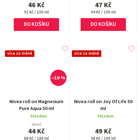
46 Kč
47 Kč
z
Měrná
Měrná
5
92 Kč / 100 ml
94 Kč / 100 ml
cena:
cena:
hvězdiček.
DO KOŠÍKU
DO KOŠÍKU
více za méně
více za méně
–10 %
Nivea roll on Magnesium
Nivea roll on Joy Of Life 50
Pure Aqua 50 ml
ml
Skladem
Skladem
49 Kč
44 Kč
49 Kč
Měrná
Měrná
88 Kč / 100 ml
98 Kč / 100 ml