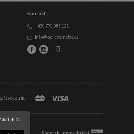
Kontakt
+420 778 085 121
info
@
op-cosmetic.cz
způsoby platby:
as s jejich
Shoptet
|
mime digital