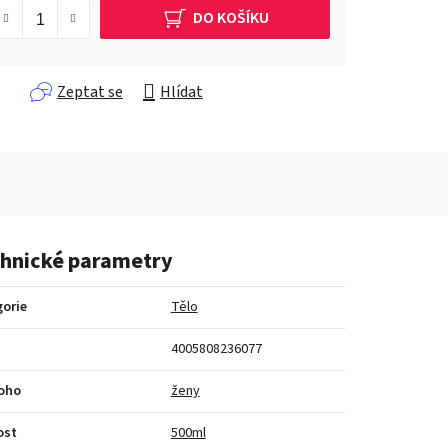
DO KOŠÍKU
Zeptat se
Hlídat
hnické parametry
orie
Tělo
4005808236077
koho
ženy
ost
500ml