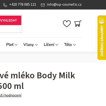
+420 778 085 121
info
@
op-cosmetic.cz
NÁKUPNÍ
KOŠÍK
Pleť
Vlasy
Líčení
Tělo
Značky
ové mléko Body Milk
 500 ml
ti hodnocení