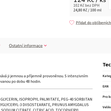
102 Kč bez DPH
Měrná cena:
24,80 Kč / 100 ml
Přidat do oblíbených
Ostatní informace
Tec
ává ji jemnou a příjemně provoněnou. S intenzivním
Kateg
vanou po dobu 48 hodin.
EAN
Pro 
GLYCERIN, ISOPROPYL PALMITATE, PEG-40 SORBITAN
LYGLYCERYL-3 DIISOSTEARATE, PRUNUS AMYGDALUS
Velik
 SODIUM CITRATE, CITRIC ACID, TOCOPHERYL