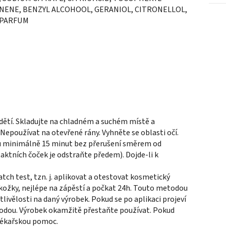
ONENE, BENZYL ALCOHOOL, GERANIOL, CITRONELLOL,
 PARFUM
dětí. Skladujte na chladném a suchém místě a
epoužívat na otevřené rány. Vyhněte se oblasti očí.
bu minimálně 15 minut bez přerušení směrem od
aktních čoček je odstraňte předem). Dojde-li k
tch test, tzn. j. aplikovat a otestovat kosmetický
kožky, nejlépe na zápěstí a počkat 24h. Touto metodou
tlivělosti na daný výrobek. Pokud se po aplikaci projeví
vodou. Výrobek okamžitě přestaňte používat. Pokud
 lékařskou pomoc.