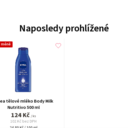
Naposledy prohlížené
a méně
vea tělové mléko Body Milk
Nutritivo 500 ml
124 Kč
/ ks
102 Kč bez DPH
Měrná
24,80 Kč / 100 ml