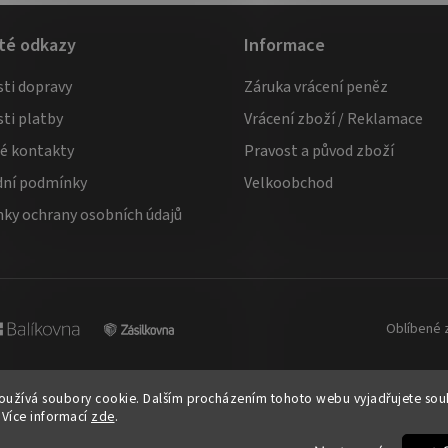
té odkazy
Informace
ti dopravy
Záruka vrácení peněz
ti platby
Vrácení zboží / Reklamace
té kontakty
Pravost a původ zboží
ní podmínky
Velkoobchod
ky ochrany osobních údajů
Oblíbené 
užívá soubory cookie. Dalším procházením tohoto webu vyjadřujete souhl
 Více informací
zde
.
azena.
Upravit nastavení cookies