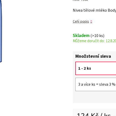
je
Nivea tělové mléko Body
0,0
z 5
Celý popis
hvězdiček.
Skladem
(>10 ks)
12.8.2
Množstevní sleva
1 - 2 ks
3 a více ks = sleva 3 %
124 Kč
/ ks