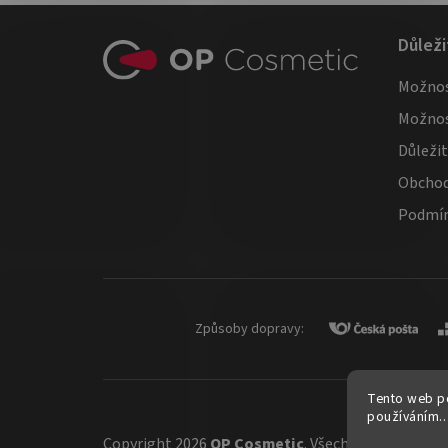
Z
Důleži
á
Možnos
p
Možnos
a
Důleži
t
Obchod
í
Podmín
Způsoby dopravy:
Tento web po
používáním..
Copyright 2026
OP Cosmetic
. Všechna práva vyhr