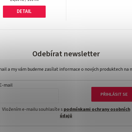
cena:
DETAIL
Odebírat newsletter
-mail a my vám budeme zasílat informace o nových produktech na 
E-mail
PŘIHLÁSIT SE
Vložením e-mailu souhlasíte s
podmínkami ochrany osobních
údajů