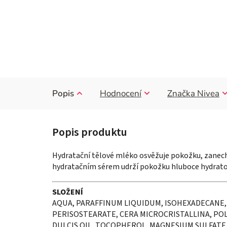
Popis
Hodnocení
Značka
Nivea
Hydratační tělové mléko osvěžuje pokožku, zanech
hydratačním sérem udrží pokožku hluboce hydrato
SLOŽENÍ
AQUA, PARAFFINUM LIQUIDUM, ISOHEXADECANE, 
PERISOSTEARATE, CERA MICROCRISTALLINA, PO
DULCIS OIL, TOCOPHEROL, MAGNESIUM SULFATE,