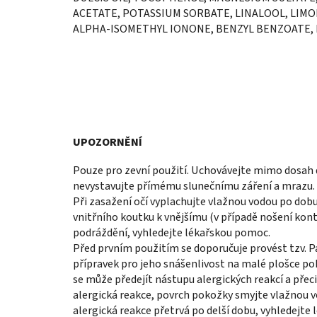
ACETATE, POTASSIUM SORBATE, LINALOOL, LIM
ALPHA-ISOMETHYL IONONE, BENZYL BENZOATE,
UPOZORNĚNÍ
Pouze pro zevní použití. Uchovávejte mimo dosah 
nevystavujte přímému slunečnímu záření a mrazu. N
Při zasažení očí vyplachujte vlažnou vodou po do
vnitřního koutku k vnějšímu (v případě nošení kont
podráždění, vyhledejte lékařskou pomoc.
Před prvním použitím se doporučuje provést tzv. Pa
přípravek pro jeho snášenlivost na malé plošce po
se může předejít nástupu alergických reakcí a přeci
alergická reakce, povrch pokožky smyjte vlažnou 
alergická reakce přetrvá po delší dobu, vyhledejte