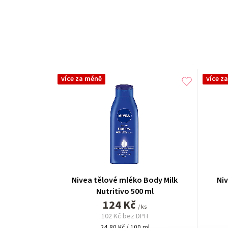
více za méně
více z
Nivea tělové mléko Body Milk
Ni
Nutritivo 500 ml
124 Kč
/ ks
102 Kč bez DPH
Měrná
24,80 Kč / 100 ml