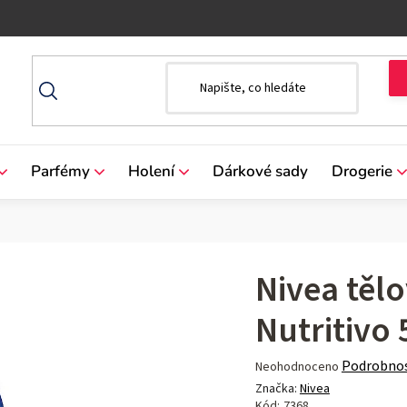
Parfémy
Holení
Dárkové sady
Drogerie
Nivea těl
Nutritivo
Průměrné
Podrobnos
Neohodnoceno
hodnocení
Značka:
Nivea
produktu
Kód:
7368