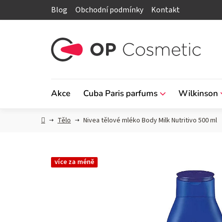
Přejít
Blog
Obchodní podmínky
Kontakt
na
obsah
Akce
Cuba Paris parfums
Wilkinson
Domů
Tělo
Nivea tělové mléko Body Milk Nutritivo 500 ml
více za méně