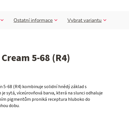
Ostatní informace
Vybrat variantu
r Cream 5-68 (R4)
ín 5-68 (R4) kombinuje solidní hnědý základ s
 je sytá, víceúrovňová barva, která na slunci odhaluje
vním pigmentům proniká receptura hluboko do
ouhou dobu.