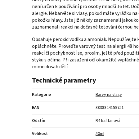
není určen k používání pro osoby mladší 16 let. D
alergie. Nebarvěte si vlasy, pokud máte vyrážku na
pokožku hlavy. Jste již někdy zaznamenali jakoukoli
zaznamenali reakci na dočasné tetování černou h
Obsahuje peroxid vodíku a amoniak. Nepoužívejte k 
opláchněte. Proveďte varovný test na alergii 48 h
reakcí či pochybností se, prosím, ještě před použi
styku s očima. Při zasažení očí okamžitě vypláchn
mimo dosah dětí.
Technické parametry
Kategorie
Barvy na vlasy
EAN
3838824159751
Odstín
R4 kaštanová
Velikost
50ml