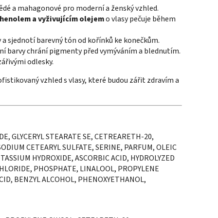
ědé a mahagonové pro moderní a ženský vzhled.
henolem a vyživujícím olejem
o vlasy pečuje během
y a sjednotí barevný tón od kořínků ke konečkům.
í barvy chrání pigmenty před vymýváním a blednutím.
zářivými odlesky.
fistikovaný vzhled s vlasy, které budou zářit zdravím a
E, GLYCERYL STEARATE SE, CETREARETH-20,
ODIUM CETEARYL SULFATE, SERINE, PARFUM, OLEIC
OTASSIUM HYDROXIDE, ASCORBIC ACID, HYDROLYZED
HLORIDE, PHOSPHATE, LINALOOL, PROPYLENE
ACID, BENZYL ALCOHOL, PHENOXYETHANOL,