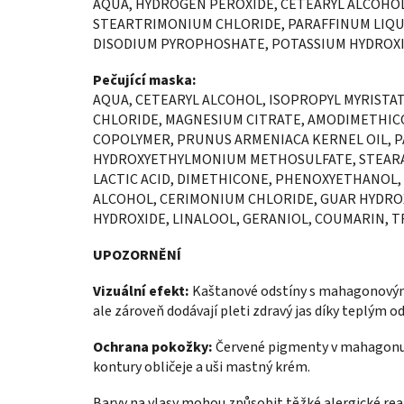
AQUA, HYDROGEN PEROXIDE, CETEARYL ALCOHOL
STEARTRIMONIUM CHLORIDE, PARAFFINUM LIQUID
DISODIUM PYROPHOSHATE, POTASSIUM HYDROXI
Pečující maska:
AQUA, CETEARYL ALCOHOL, ISOPROPYL MYRIST
CHLORIDE, MAGNESIUM CITRATE, AMODIMETHI
COPOLYMER, PRUNUS ARMENIACA KERNEL OIL, 
HYDROXYETHYLMONIUM METHOSULFATE, STEARA
LACTIC ACID, DIMETHICONE, PHENOXYETHANOL
ALCOHOL, CERIMONIUM CHLORIDE, GUAR HYDR
HYDROXIDE, LINALOOL, GERANIOL, COUMARIN, 
UPOZORNĚNÍ
Vizuální efekt:
Kaštanové odstíny s mahagonovým 
ale zároveň dodávají pleti zdravý jas díky teplým o
Ochrana pokožky:
Červené pigmenty v mahagonu 
kontury obličeje a uši mastný krém.
Barvy na vlasy mohou způsobit těžké alergické reakc