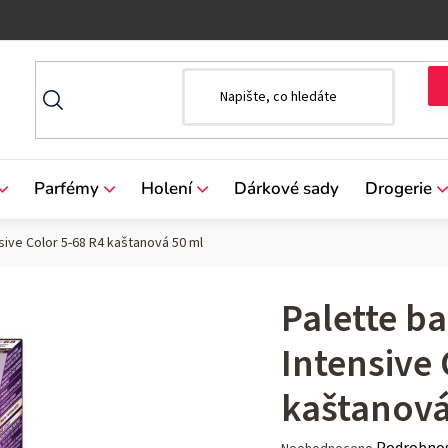
Parfémy
Holení
Dárkové sady
Drogerie
nsive Color 5-68 R4 kaštanová 50 ml
Palette ba
Intensive 
kaštanová
Průměrné
Podrobnos