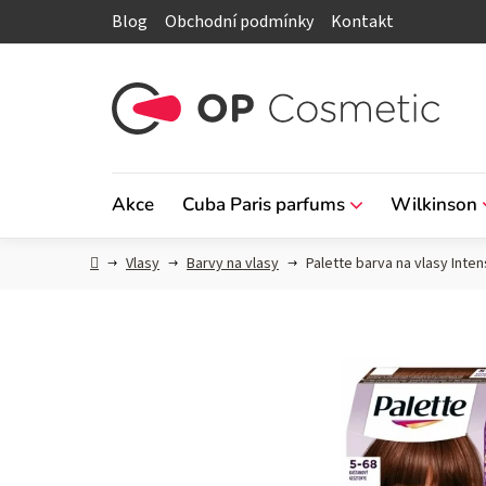
Přejít
Blog
Obchodní podmínky
Kontakt
na
obsah
Akce
Cuba Paris parfums
Wilkinson
Domů
Vlasy
Barvy na vlasy
Palette barva na vlasy Inte