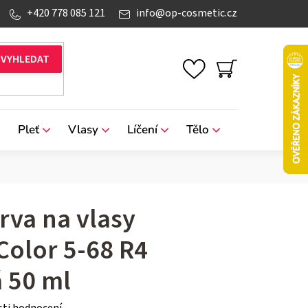
+420 778 085 121
info
@
op-cosmetic.cz
NÁKUPNÍ
KOŠÍK
Pleť
Vlasy
Líčení
Tělo
Značky
rva na vlasy
Color 5-68 R4
 50 ml
ti hodnocení