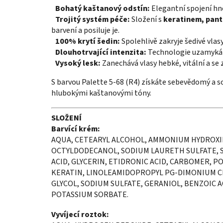
Bohatý kaštanový odstín:
Elegantní spojení hn
Trojitý systém péče:
Složení s
keratinem, pant
barvení a posiluje je.
100% krytí šedin:
Spolehlivě zakryje šedivé vlas
Dlouhotrvající intenzita:
Technologie uzamykán
Vysoký lesk:
Zanechává vlasy hebké, vitální a se 
S barvou Palette 5-68 (R4) získáte sebevědomý a so
hlubokými kaštanovými tóny.
SLOŽENÍ
Barvící krém:
AQUA, CETEARYL ALCOHOL, AMMONIUM HYDROXID
OCTYLDODECANOL, SODIUM LAURETH SULFATE, S
ACID, GLYCERIN, ETIDRONIC ACID, CARBOMER, P
KERATIN, LINOLEAMIDOPROPYL PG-DIMONIUM C
GLYCOL, SODIUM SULFATE, GERANIOL, BENZOIC 
POTASSIUM SORBATE.
Vyvíjecí roztok: