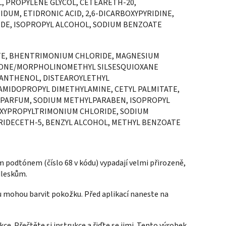
, PROPYLENE GLYCOL, CETEARETH-20,
UM, ETIDRONIC ACID, 2,6-DICARBOXYPYRIDINE,
DE, ISOPROPYL ALCOHOL, SODIUM BENZOATE
ATE, BHENTRIMONIUM CHLORIDE, MAGNESIUM
CONE/MORPHOLINOMETHYL SILSESQUIOXANE
PANTHENOL, DISTEAROYLETHYL
MIDOPROPYL DIMETHYLAMINE, CETYL PALMITATE,
, PARFUM, SODIUM METHYLPARABEN, ISOPROPYL
OXYPROPYLTRIMONIUM CHLORIDE, SODIUM
TRIDECETH-5, BENZYL ALCOHOL, METHYL BENZOATE
podtónem (číslo 68 v kódu) vypadají velmi přirozeně,
dleskům.
mohou barvit pokožku. Před aplikací naneste na
e. Přečtěte si instrukce a řiďte se jimi. Tento výrobek