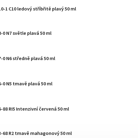
0-1 C10 ledový stříbřitě plavý 50 ml
8-0 N7 světle plavá 50 ml
7-0 N6 středně plavá 50 ml
 6-0 N5 tmavě plavá 50 ml
6-88 RI5 Intenzivní červená 50 ml
r 3-68 R2 tmavě mahagonový 50 ml