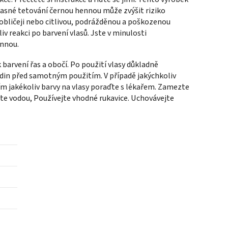
očasné tetování černou hennou může zvýšit riziko
 obličeji nebo citlivou, podrážděnou a poškozenou
v reakci po barvení vlasů. Jste v minulosti
ennou.
barvení řas a obočí. Po použití vlasy důkladně
odin před samotným použitím. V případě jakýchkoliv
tím jakékoliv barvy na vlasy poraďte s lékařem. Zamezte
ěte vodou, Používejte vhodné rukavice. Uchovávejte