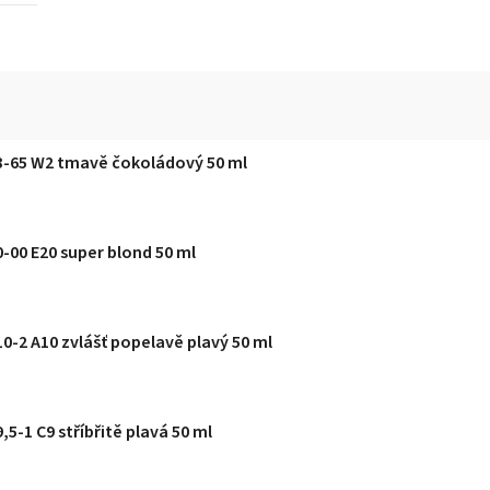
r 3-65 W2 tmavě čokoládový 50 ml
Palette barva na vlasy Intensive Color 0-00 E20 super blond 50 ml
10-2 A10 zvlášť popelavě plavý 50 ml
,5-1 C9 stříbřitě plavá 50 ml