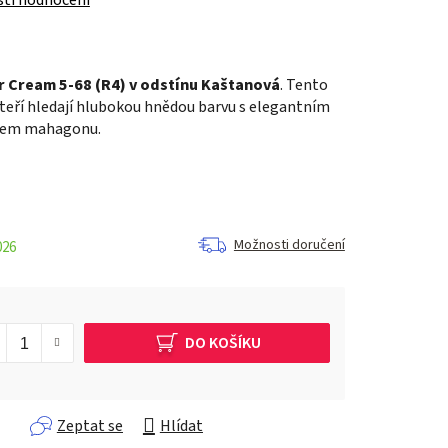
r Cream 5-68 (R4) v odstínu Kaštanová
. Tento
, kteří hledají hlubokou hnědou barvu s elegantním
hem mahagonu.
Možnosti doručení
026
DO KOŠÍKU
Zeptat se
Hlídat