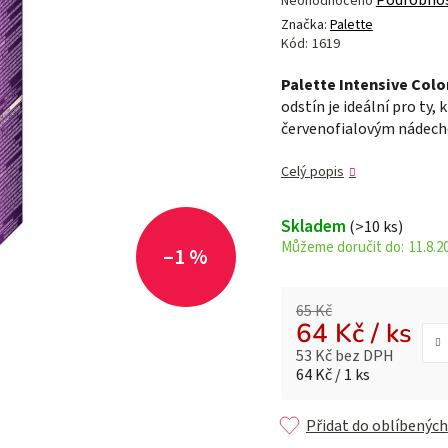
Neohodnoceno
hodnocení
Značka:
Palette
produktu
Kód:
1619
je
Palette Intensive Colo
0,0
odstín je ideální pro ty
z 5
červenofialovým nádec
hvězdiček.
Celý popis
Skladem
(>10 ks)
11.8.2
–1 %
65 Kč
64 Kč
/ ks
53 Kč bez DPH
Měrná cena:
64 Kč / 1 ks
Přidat do oblíbených