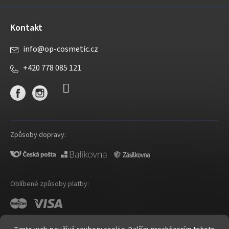
Kontakt
info
@
op-cosmetic.cz
+420 778 085 121
Způsoby dopravy:
Oblíbené způsoby platby: