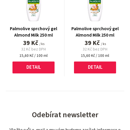
Palmolive sprchový gel
Palmolive sprchový gel
Almond Milk 250 ml
Almond Milk 250 ml
39 Kč
39 Kč
/ ks
/ ks
32 Kč bez DPH
32 Kč bez DPH
Měrná
Měrná
15,60 Kč / 100 ml
15,60 Kč / 100 ml
cena:
cena:
DETAIL
DETAIL
Odebírat newsletter
Vložte svůj e-mail a my vám budeme zasílat informace o