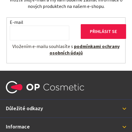
nových produktech na našem e-shopu.
E-mail
PŘIHLÁSIT SE
Vložením e-mailu souhlasíte s
podmínkami ochrany
osobních údajů
Z
á
p
a
Důležité odkazy
t
í
Informace