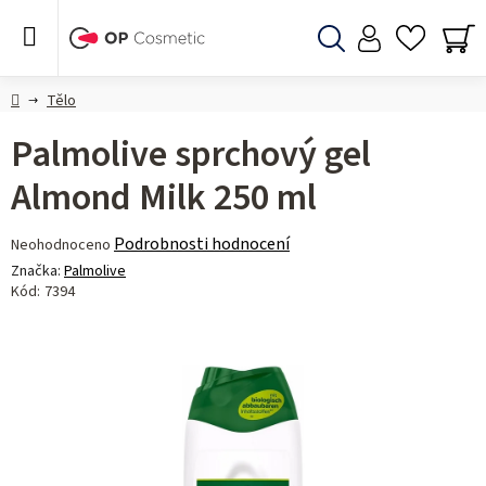
Přejít
na
obsah
Hledat
NÁ
KO
Domů
Tělo
Palmolive sprchový gel
Almond Milk 250 ml
Průměrné
Podrobnosti hodnocení
Neohodnoceno
hodnocení
Značka:
Palmolive
produktu
Kód:
7394
je
0,0
z 5
hvězdiček.