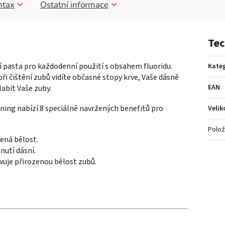
ntax
Ostatní informace
Tec
pasta pro každodenní použití s obsahem fluoridu.
Kateg
i čištění zubů vidíte občasné stopy krve, Vaše dásně
EAN
abit Vaše zuby.
ing nabízí 8 speciálně navržených benefitů pro
Velik
Polož
zená bělost.
nutí dásní.
je přirozenou bělost zubů.