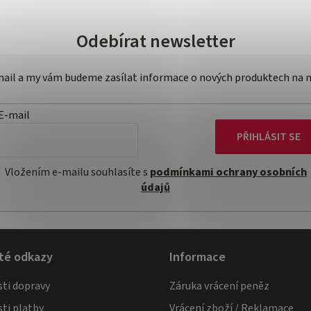
Odebírat newsletter
-mail a my vám budeme zasílat informace o nových produktech na 
E-mail
PŘIHLÁSIT SE
Vložením e-mailu souhlasíte s
podmínkami ochrany osobních
údajů
té odkazy
Informace
ti dopravy
Záruka vrácení peněz
ti platby
Vrácení zboží / Reklamace