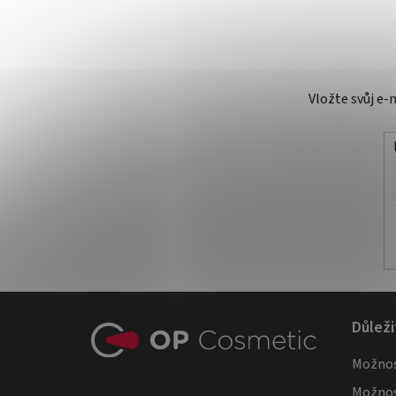
Vložte svůj e
Z
Důleži
á
Možnos
p
Možnos