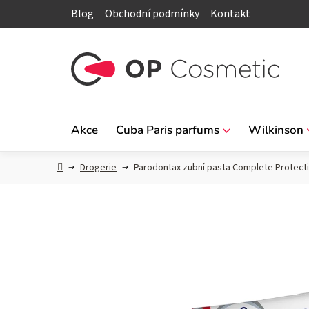
Přejít
Blog
Obchodní podmínky
Kontakt
na
obsah
Akce
Cuba Paris parfums
Wilkinson
Domů
Drogerie
Parodontax zubní pasta Complete Protecti