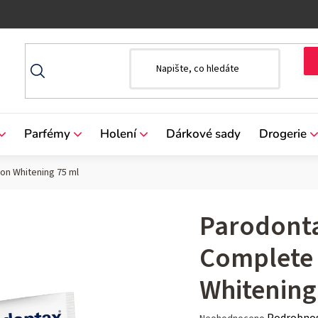
Parfémy
Holení
Dárkové sady
Drogerie
on Whitening 75 ml
Parodonta
Complete 
Whitening
Průměrné
Podrobnos