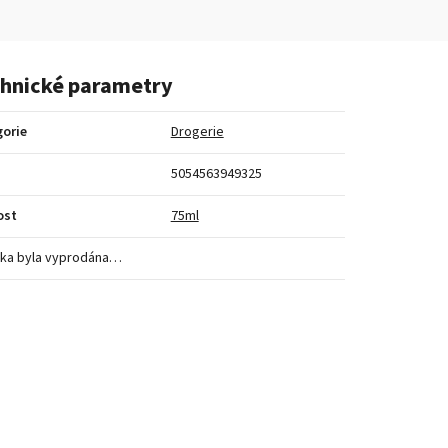
hnické parametry
orie
Drogerie
5054563949325
ost
75ml
ka byla vyprodána…