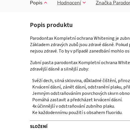
Popis
Hodnocení
Značka
Parodo
Parodontax Kompletní ochrana Whitening je zubní 
Základem zdravých zubů jsou zdravé dásně. Pokud př
nejsou zdravé. To by v případě zanedbání mohlo osl
Zubní pasta parodontax Kompletní ochrana Whiten
zdravější dásně a silnější zuby:
Svěží dech, silná sklovina, důkladné čištění, přiro
Krvácení dásní, zánět dásní, odstranění plaku, přil
Jemným odstraňováním povrchových skvrn obnovu
Pomáhá zastavit a předcházet krvácení dásní.
4x účinnější v odstraňování zubního plaku.
Ke každodennímu použití s obsahem fluoridu.
SLOŽENÍ