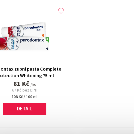
ontax zubní pasta Complete
otection Whitening 75 ml
81 Kč
/ ks
67 Kč bez DPH
Měrná
108 Kč / 100 ml
cena:
DETAIL