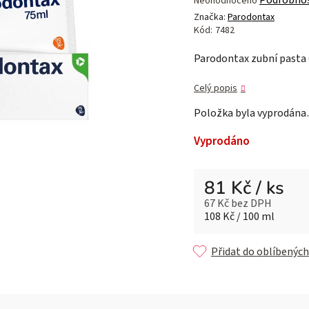
Neohodnoceno
hodnocení
Značka:
Parodontax
produktu
Kód:
7482
je
Parodontax zubní pasta
0,0
z 5
Celý popis
hvězdiček.
Položka byla vyprodán
Vyprodáno
81 Kč
/ ks
67 Kč bez DPH
Měrná cena:
108 Kč / 100 ml
Přidat do oblíbených