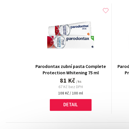
Parodontax zubní pasta Complete
Parod
Protection Whitening 75 ml
Pr
81 Kč
/ ks
67 Kč bez DPH
Měrná
108 Kč / 100 ml
cena:
DETAIL