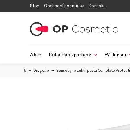
Přejít
Blog
Obchodní podmínky
Kontakt
na
obsah
Akce
Cuba Paris parfums
Wilkinson
Domů
Drogerie
Sensodyne zubní pasta Complete Protecti