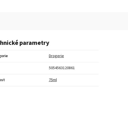
hnické parametry
orie
Drogerie
5054563120861
ost
75ml