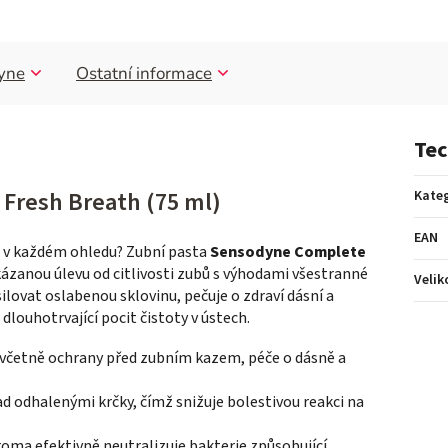
yne
Ostatní informace
Tec
Fresh Breath (75 ml)
Kateg
EAN
st v každém ohledu? Zubní pasta
Sensodyne Complete
ázanou úlevu od citlivosti zubů s výhodami všestranné
Velik
lovat oslabenou sklovinu, pečuje o zdraví dásní a
 dlouhotrvající pocit čistoty v ústech.
ů včetně ochrany před zubním kazem, péče o dásně a
d odhalenými krčky, čímž snižuje bolestivou reakci na
oma efektivně neutralizuje bakterie způsobující