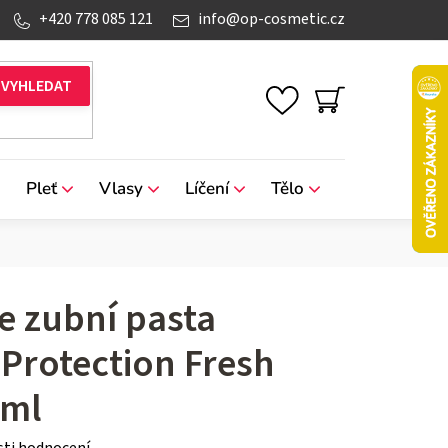
+420 778 085 121
info
@
op-cosmetic.cz
NÁKUPNÍ
KOŠÍK
Pleť
Vlasy
Líčení
Tělo
Značky
 zubní pasta
Protection Fresh
 ml
ti hodnocení