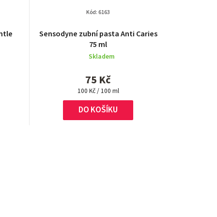
Kód:
6163
ntle
Sensodyne zubní pasta Anti Caries
75 ml
Skladem
75 Kč
Měrná
100 Kč / 100 ml
cena:
DO KOŠÍKU