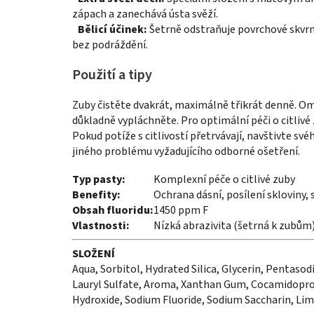
zápach a zanechává ústa svěží.
Bělicí účinek:
Šetrně odstraňuje povrchové skvrn
bez podráždění.
Použití a tipy
Zuby čistěte dvakrát, maximálně třikrát denně. O
důkladně vypláchněte. Pro optimální péči o citliv
Pokud potíže s citlivostí přetrvávají, navštivte s
jiného problému vyžadujícího odborné ošetření.
Typ pasty:
Komplexní péče o citlivé zuby
Benefity:
Ochrana dásní, posílení skloviny, 
Obsah fluoridu:
1450 ppm F
Vlastnosti:
Nízká abrazivita (šetrná k zubům
SLOŽENÍ
Aqua, Sorbitol, Hydrated Silica, Glycerin, Pentas
Lauryl Sulfate, Aroma, Xanthan Gum, Cocamidoprop
Hydroxide, Sodium Fluoride, Sodium Saccharin, Li