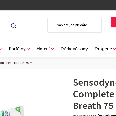
Parfémy
Holení
Dárkové sady
Drogerie
on Fresh Breath 75 ml
Sensodyne
Complete 
Breath 75
Průměrné
Podrobnos