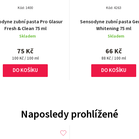
Kód:
1400
Kód:
4263
dyne zubní pasta Pro Glasur
Sensodyne zubní pasta Ge
Fresh & Clean 75 ml
Whitening 75 ml
Skladem
Skladem
75 Kč
66 Kč
Měrná
Měrná
100 Kč / 100 ml
88 Kč / 100 ml
cena:
cena:
DO KOŠÍKU
DO KOŠÍKU
Naposledy prohlížené