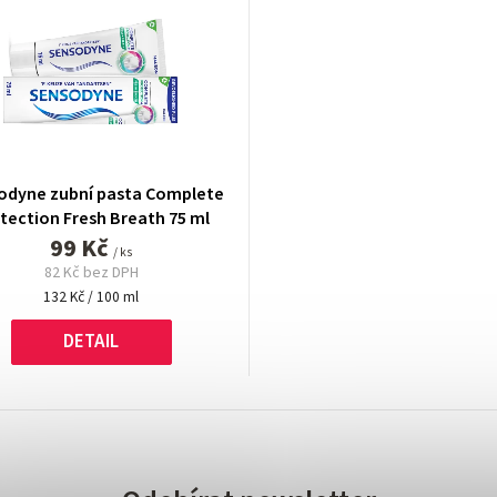
odyne zubní pasta Complete
tection Fresh Breath 75 ml
99 Kč
/ ks
82 Kč bez DPH
Měrná
132 Kč / 100 ml
cena:
DETAIL