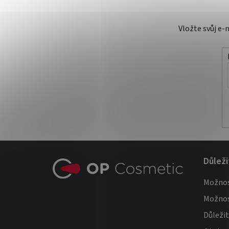
Vložte svůj e
Z
Důleži
á
Možnos
p
Možnos
a
Důleži