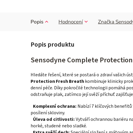
Popis
Hodnocení
Značka
Sensod
Sensodyne Complete Protection 
Hledáte řešení, které se postará o zdraví vašich ú
Protection Fresh Breath
kombinuje klinicky prok
denní péče. Díky pokročilé technologii pomáhá posi
odstraňuje plak, zatímco její svěží příchuť zajišťuje
Komplexní ochrana:
Nabízí 7 klíčových benefit
posílení skloviny.
Úleva od citlivosti:
Vytváří ochrannou bariéru na
horké, studené nebo sladké.
Extra svěží dech:
Speciální složení s mátovým ar