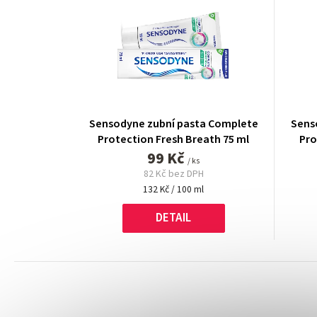
Sensodyne zubní pasta Complete
Sens
Protection Fresh Breath 75 ml
Pro
99 Kč
/ ks
82 Kč bez DPH
Měrná
132 Kč / 100 ml
cena:
DETAIL