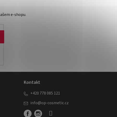
našem e-shopu.
Kontakt
+420 778 085 121
info
@
op-cosmetic.cz