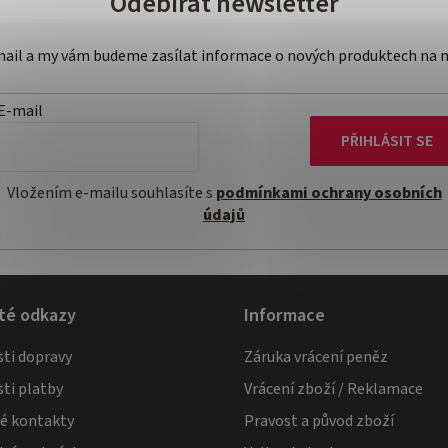
Odebírat newsletter
-mail a my vám budeme zasílat informace o nových produktech na 
E-mail
PŘIHLÁSIT SE
Vložením e-mailu souhlasíte s
podmínkami ochrany osobních
údajů
té odkazy
Informace
ti dopravy
Záruka vrácení peněz
ti platby
Vrácení zboží / Reklamace
té kontakty
Pravost a původ zboží