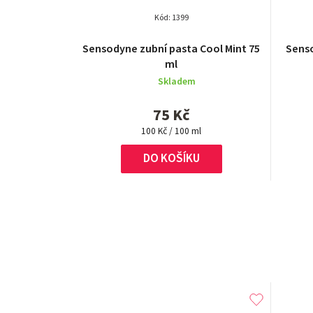
Kód:
1399
Průměrné
Sensodyne zubní pasta Cool Mint 75
Senso
hodnocení
ml
produktu
Skladem
je
5,0
75 Kč
z
Měrná
5
100 Kč / 100 ml
cena:
hvězdiček.
DO KOŠÍKU