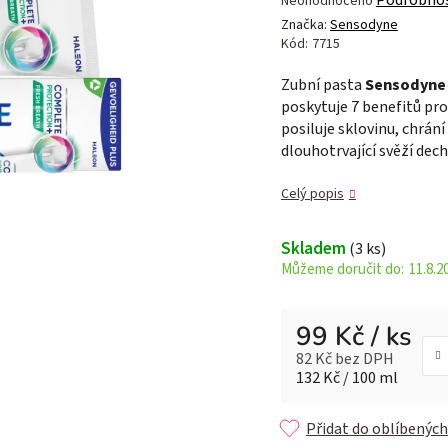
Neohodnoceno
hodnocení
Značka:
Sensodyne
produktu
Kód:
7715
je
Zubní pasta
Sensodyne 
0,0
poskytuje 7 benefitů pro 
z 5
posiluje sklovinu, chrání 
hvězdiček.
dlouhotrvající svěží dech
Celý popis
Skladem
(3 ks)
11.8.2
99 Kč
/ ks
82 Kč bez DPH
Měrná cena:
132 Kč / 100 ml
Přidat do oblíbených