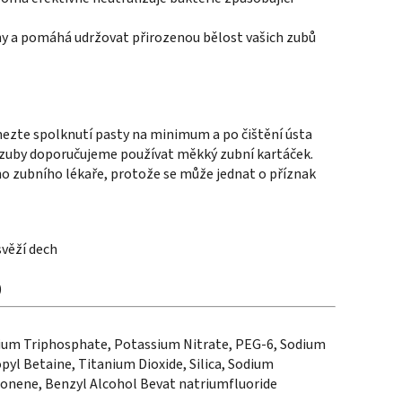
y a pomáhá udržovat přirozenou bělost vašich zubů
mezte spolknutí pasty na minimum a po čištění ústa
é zuby doporučujeme používat měkký zubní kartáček.
vého zubního lékaře, protože se může jednat o příznak
svěží dech
)
odium Triphosphate, Potassium Nitrate, PEG-6, Sodium
yl Betaine, Titanium Dioxide, Silica, Sodium
monene, Benzyl Alcohol Bevat natriumfluoride