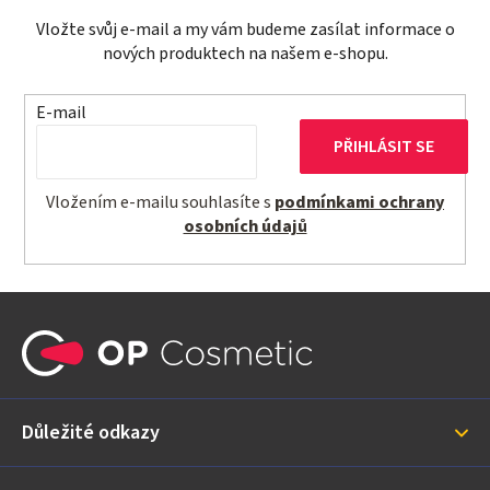
Vložte svůj e-mail a my vám budeme zasílat informace o
nových produktech na našem e-shopu.
E-mail
PŘIHLÁSIT SE
Vložením e-mailu souhlasíte s
podmínkami ochrany
osobních údajů
Z
á
p
a
Důležité odkazy
t
í