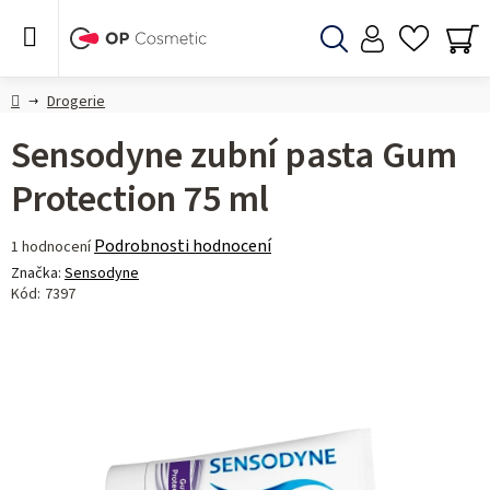
Přejít
na
obsah
Hledat
NÁ
KO
Domů
Drogerie
Sensodyne zubní pasta Gum
Protection 75 ml
Průměrné
Podrobnosti hodnocení
1 hodnocení
hodnocení
Značka:
Sensodyne
produktu
Kód:
7397
je
5,0
z 5
hvězdiček.