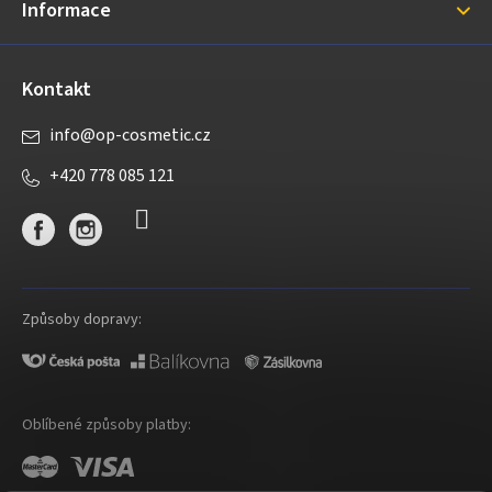
Informace
Kontakt
info
@
op-cosmetic.cz
+420 778 085 121
Způsoby dopravy:
Oblíbené způsoby platby: