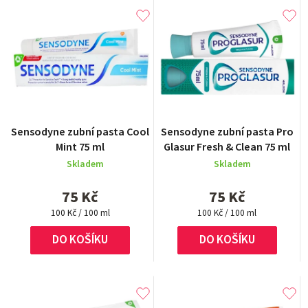
Průměrné
Sensodyne zubní pasta Cool
Sensodyne zubní pasta Pro
hodnocení
Mint 75 ml
Glasur Fresh & Clean 75 ml
produktu
Skladem
Skladem
je
5,0
75 Kč
75 Kč
z
Měrná
5
Měrná
100 Kč / 100 ml
100 Kč / 100 ml
cena:
cena:
hvězdiček.
DO KOŠÍKU
DO KOŠÍKU