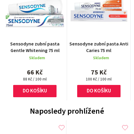
Sensodyne zubní pasta
Sensodyne zubní pasta Anti
Gentle Whitening 75 ml
Caries 75 ml
Skladem
Skladem
66 Kč
75 Kč
Měrná
Měrná
88 Kč / 100 ml
100 Kč / 100 ml
cena:
cena:
DO KOŠÍKU
DO KOŠÍKU
Naposledy prohlížené