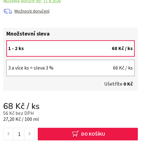
11.8.2026
Možnosti doručení
Množstevní sleva
1 - 2 ks
68 Kč
/ ks
3 a více ks = sleva 3 %
66 Kč
/ ks
Ušetříte
0 Kč
68 Kč
/ ks
56 Kč bez DPH
Měrná cena:
27,20 Kč / 100 ml
DO KOŠÍKU