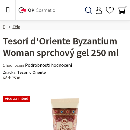
Přejít
na
obsah
Hledat
NÁ
KO
Domů
Tělo
Tesori d'Oriente Byzantium
Woman sprchový gel 250 ml
Průměrné
Podrobnosti hodnocení
1 hodnocení
hodnocení
Značka:
Tesori d Oriente
produktu
Kód:
7536
je
5,0
z 5
více za méně
hvězdiček.