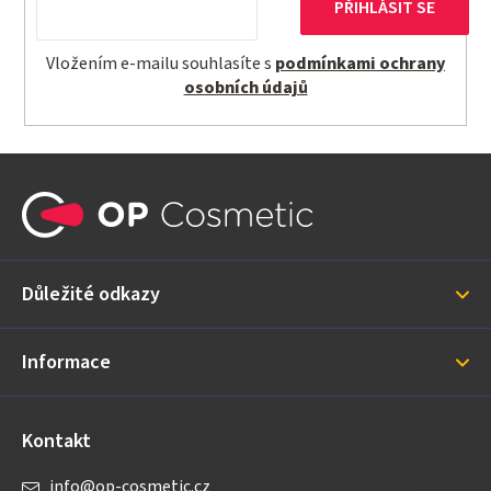
PŘIHLÁSIT SE
Vložením e-mailu souhlasíte s
podmínkami ochrany
osobních údajů
Z
á
p
a
Důležité odkazy
t
í
Informace
Kontakt
info
@
op-cosmetic.cz