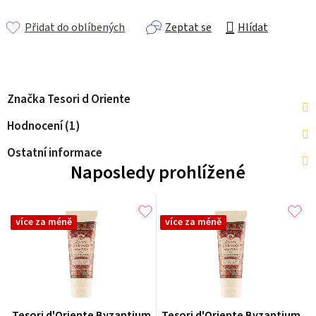
Přidat do oblíbených
Zeptat se
Hlídat
Značka
Tesori d Oriente
Hodnocení (1)
Ostatní informace
Naposledy prohlížené
více za méně
více za méně
Tesori d'Oriente Byzantium
Tesori d'Oriente Byzantium