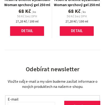
Woman sprchový gel 250 ml
Woman sprchový gel 250 ml
68 Kč
68 Kč
/ ks
/ ks
56 Kč bez DPH
56 Kč bez DPH
Měrná
Měrná
27,20 Kč / 100 ml
27,20 Kč / 100 ml
cena:
cena:
DETAIL
DETAIL
Odebírat newsletter
Vložte svůj e-mail a my vám budeme zasílat informace o
nových produktech na našem e-shopu.
E-mail