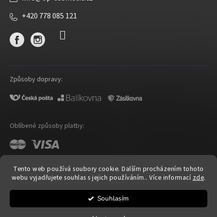
+420 778 085 121
Způsoby dopravy:
Oblíbené způsoby platby:
Tento web používá soubory cookie. Dalším procházením tohoto
webu vyjadřujete souhlas s jejich používáním.. Více informací
zde
.
Shoptet
|
mime digital
Souhlasím
Copyright 2026
OP Cosmetic
. Všechna práva vyhrazena.
Upravit nastavení cookies