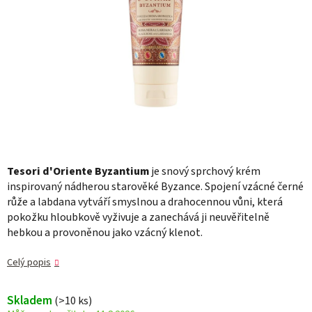
Tesori d'Oriente Byzantium
je snový sprchový krém
inspirovaný nádherou starověké Byzance. Spojení vzácné černé
růže a labdana vytváří smyslnou a drahocennou vůni, která
pokožku hloubkově vyživuje a zanechává ji neuvěřitelně
hebkou a provoněnou jako vzácný klenot.
Celý popis
Skladem
(>10 ks)