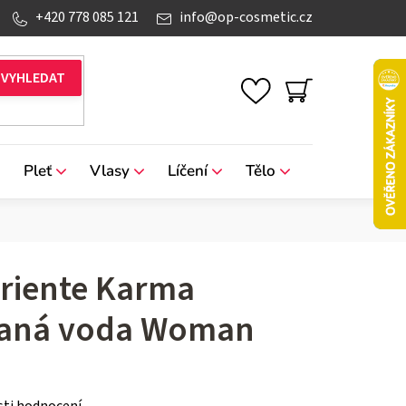
+420 778 085 121
info
@
op-cosmetic.cz
NÁKUPNÍ
KOŠÍK
Pleť
Vlasy
Líčení
Tělo
Značky
Oriente Karma
aná voda Woman
ti hodnocení