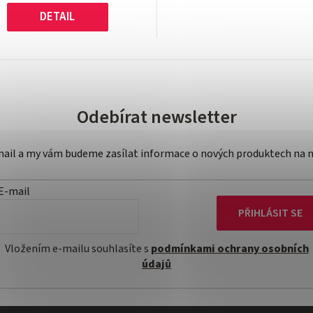
DETAIL
Odebírat newsletter
-mail a my vám budeme zasílat informace o nových produktech na 
E-mail
PŘIHLÁSIT SE
Vložením e-mailu souhlasíte s
podmínkami ochrany osobních
údajů