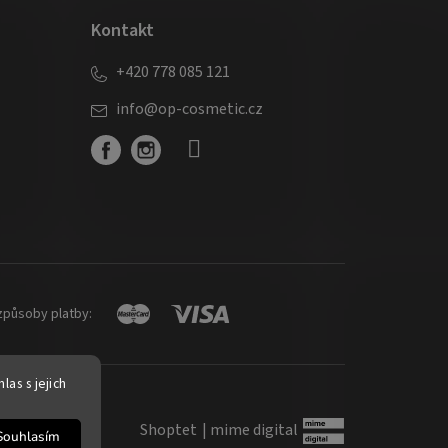
Kontakt
+420 778 085 121
info
@
op-cosmetic.cz
způsoby platby:
as s jejich
Shoptet
|
mime digital
Souhlasím