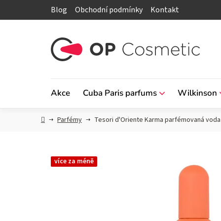
Přejít
Blog
Obchodní podmínky
Kontakt
na
obsah
Akce
Cuba Paris parfums
Wilkinson
Domů
Parfémy
Tesori d'Oriente Karma parfémovaná vod
více za méně