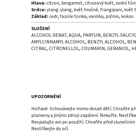
Hlava:
citron, bergamot, citrusový květ, vodní tón
Srdce:
ylang-ylang, květ hrušně, frangipani, květ t
Základ:
cedr, fazole tonka, vanilka, pižmo, kokos
SLOŽENÍ
ALCOHOL DENAT, AQUA, PARFUM, BENZYL SALICY
AMYLCINNAMYL ALCOHOL, BENZYL ALCOHOL, BEN
CITRAL, CITRONELLOL, COUMARIN, GERANIOL, H
UPOZORNĚNÍ
Hořlavé. Uchovávejte mimo dosah dětí. Chraňte př
plameny a jinými zdroji zapálení. Nekuřte. Nestřík
Nespalujte ani po použití. Chraňte před slunečním
Nestříkejte do očí.