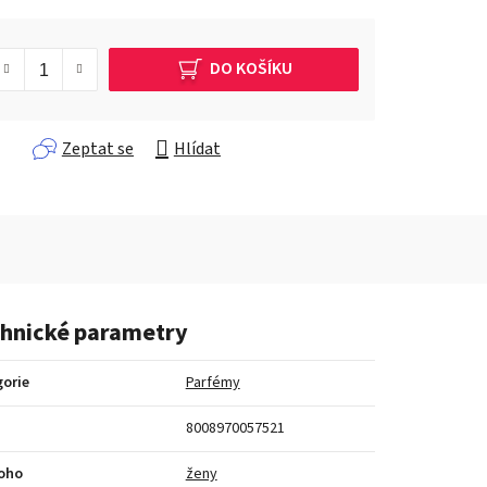
DO KOŠÍKU
Zeptat se
Hlídat
hnické parametry
orie
Parfémy
8008970057521
koho
ženy