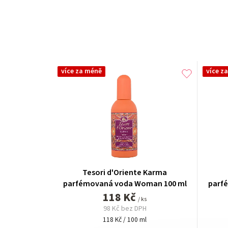
více za méně
více z
Tesori d'Oriente Karma
parfémovaná voda Woman 100 ml
parf
118 Kč
/ ks
98 Kč bez DPH
Měrná
118 Kč / 100 ml
cena: