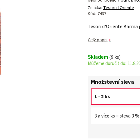
Neohodnoceno
hodnocení
Značka:
Tesori d Oriente
produktu
Kód:
7437
je
Tesori d'Oriente Karm
0,0
z 5
Celý popis
hvězdiček.
Skladem
(9 ks)
11.8.2
Množstevní sleva
1 - 2 ks
3 a více ks = sleva 3 %