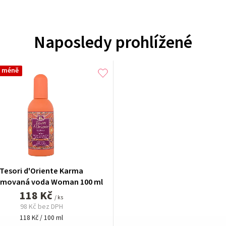
Naposledy prohlížené
a méně
Tesori d'Oriente Karma
émovaná voda Woman 100 ml
118 Kč
/ ks
98 Kč bez DPH
Měrná
118 Kč / 100 ml
cena: