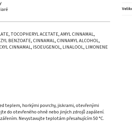
y
Velik
iaré
LATE, TOCOPHERYL ACETATE, AMYL CINNAMAL,
ZYL BENZOATE, CINNAMAL, CINNAMYL ALCOHOL,
EXYL CINNAMAL, ISOEUGENOL, LINALOOL, LIMONENE
ed teplem, horkými povrchy, jiskrami, otevřenými
ejte do otevřeného ohně nebo jiných zdrojů zapálení.
 zářením. Nevystavujte teplotám přesahujícím 50 °C.