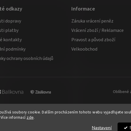
té odkazy
Informace
ti dopravy
Záruka vrácení peněz
ti platby
Vrácení zboží / Reklamace
té kontakty
Pravost a původ zboží
ní podmínky
Velkoobchod
ky ochrany osobních údajů
Oblíbené 
užívá soubory cookie. Dalším procházením tohoto webu vyjadřujete souhl
 Více informací
zde
.
azena.
Upravit nastavení cookies
Nastavení