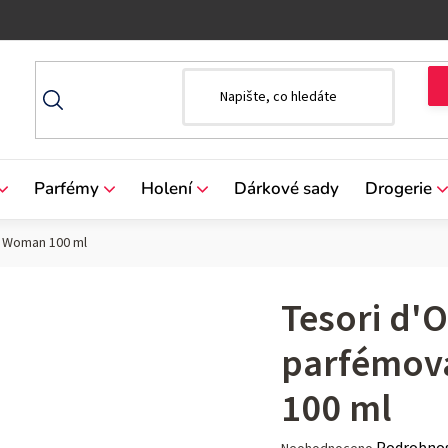
Parfémy
Holení
Dárkové sady
Drogerie
a Woman 100 ml
Tesori d'
parfémov
100 ml
Průměrné
Podrobnos