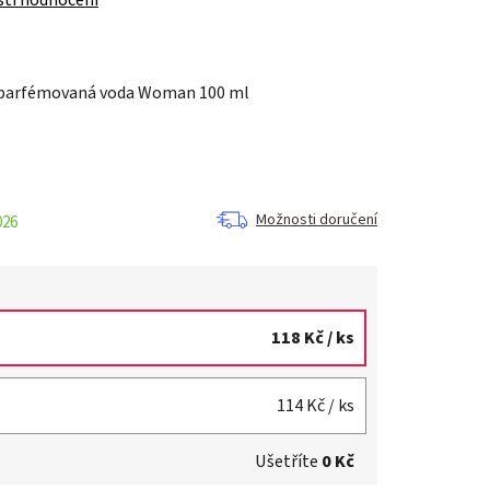
a parfémovaná voda Woman 100 ml
Možnosti doručení
026
118 Kč
/ ks
114 Kč
/ ks
Ušetříte
0 Kč