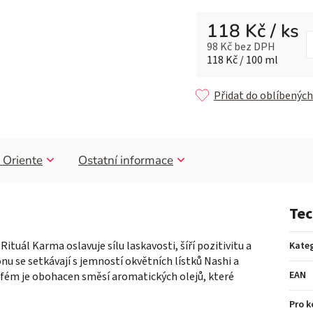
118 Kč
/ ks
98 Kč bez DPH
Měrná cena:
118 Kč / 100 ml
Přidat do oblíbených
 Oriente
Ostatní informace
Tec
ituál Karma oslavuje sílu laskavosti, šíří pozitivitu a
Kateg
nu se setkávají s jemností okvětních lístků Nashi a
EAN
fém je obohacen směsí aromatických olejů, které
Pro 