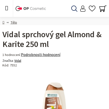
Přejít
na
obsah
Hledat
NÁ
KO
Domů
Tělo
Vidal sprchový gel Almond &
Karite 250 ml
Průměrné
Podrobnosti hodnocení
1 hodnocení
hodnocení
Značka:
Vidal
produktu
Kód:
7552
je
5,0
z 5
hvězdiček.