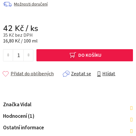
Možnosti doručení
42 Kč
/ ks
35 Kč bez DPH
Měrná cena:
16,80 Kč / 100 ml
DO KOŠÍKU
Přidat do oblíbených
Zeptat se
Hlídat
Značka
Vidal
Hodnocení (1)
Ostatní informace