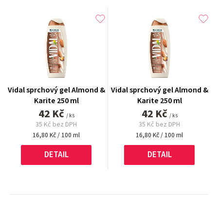
Vidal sprchový gel Almond &
Vidal sprchový gel Almond &
Karite 250 ml
Karite 250 ml
42 Kč
42 Kč
/ ks
/ ks
35 Kč bez DPH
35 Kč bez DPH
Měrná
Měrná
16,80 Kč / 100 ml
16,80 Kč / 100 ml
cena:
cena:
DETAIL
DETAIL