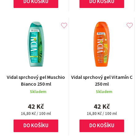
DO KOŠÍKU
DO KOŠÍKU
Průměrné
Průměrné
Vidal sprchový gel Muschio
Vidal sprchový gel Vitamín C
hodnocení
hodnocení
Bianco 250 ml
250 ml
produktu
produktu
Skladem
Skladem
je
je
5,0
5,0
42 Kč
42 Kč
z
z
Měrná
5
Měrná
5
16,80 Kč / 100 ml
16,80 Kč / 100 ml
cena:
cena:
hvězdiček.
hvězdiček.
DO KOŠÍKU
DO KOŠÍKU