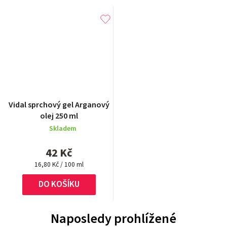
Vidal sprchový gel Arganový
olej 250 ml
Skladem
42 Kč
Měrná
16,80 Kč / 100 ml
cena:
DO KOŠÍKU
Naposledy prohlížené