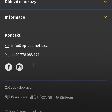
Důležité odkazy
t
í
Informace
Kontakt
info
@
op-cosmetic.cz
+420 778 085 121
Způsoby dopravy:
Oblíbené způsoby platby: