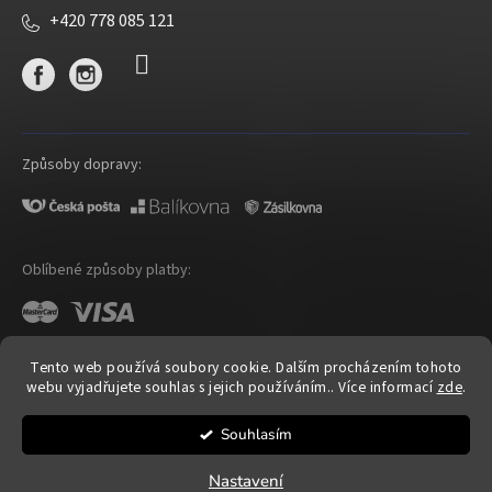
+420 778 085 121
Způsoby dopravy:
Oblíbené způsoby platby:
Tento web používá soubory cookie. Dalším procházením tohoto
webu vyjadřujete souhlas s jejich používáním.. Více informací
zde
.
Shoptet
|
mime digital
Souhlasím
Copyright 2026
OP Cosmetic
. Všechna práva vyhrazena.
Upravit nastavení cookies
Nastavení