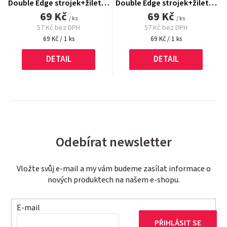
Double Edge strojek+žiletky
Double Edge strojek+žiletky
69 Kč
5 ks
69 Kč
5 ks
/ ks
/ ks
57 Kč bez DPH
57 Kč bez DPH
Měrná
Měrná
69 Kč / 1 ks
69 Kč / 1 ks
cena:
cena:
DETAIL
DETAIL
Odebírat newsletter
Vložte svůj e-mail a my vám budeme zasílat informace o
nových produktech na našem e-shopu.
E-mail
PŘIHLÁSIT SE