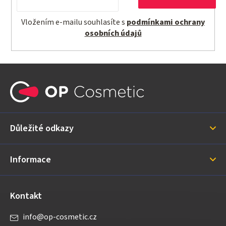
Vložením e-mailu souhlasíte s
podmínkami ochrany
osobních údajů
Z
á
p
a
Důležité odkazy
t
í
Informace
Kontakt
info
@
op-cosmetic.cz