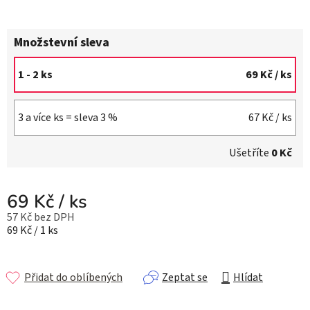
Množstevní sleva
1 - 2 ks
69 Kč
/ ks
3 a více ks = sleva 3 %
67 Kč
/ ks
Ušetříte
0 Kč
69 Kč
/ ks
57 Kč bez DPH
Měrná cena:
69 Kč / 1 ks
Přidat do oblíbených
Zeptat se
Hlídat