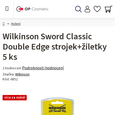
Přejít
na
obsah
Hledat
NÁ
KO
Domů
Holení
Wilkinson Sword Classic
Double Edge strojek+žiletky
5 ks
Průměrné
Podrobnosti hodnocení
2 hodnocení
hodnocení
Značka:
Wilkinson
produktu
Kód:
6852
je
5,0
z 5
více za méně
hvězdiček.