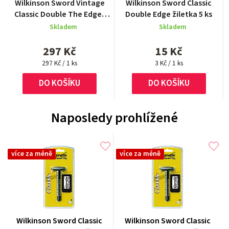
Wilkinson Sword Vintage
Wilkinson Sword Classic
hodnocení
hodnocení
Classic Double The Edger
Double Edge žiletka 5 ks
produktu
produktu
strojek+žiletky 5 ks
Skladem
Skladem
je
je
5,0
5,0
297 Kč
15 Kč
z
z
Měrná
5
Měrná
5
297 Kč / 1 ks
3 Kč / 1 ks
cena:
cena:
hvězdiček.
hvězdiček.
DO KOŠÍKU
DO KOŠÍKU
Naposledy prohlížené
více za méně
více za méně
Wilkinson Sword Classic
Wilkinson Sword Classic