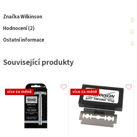
Značka
Wilkinson
Hodnocení (2)
Ostatní informace
Související produkty
více za méně
více za méně
Průměrné
Průměrné