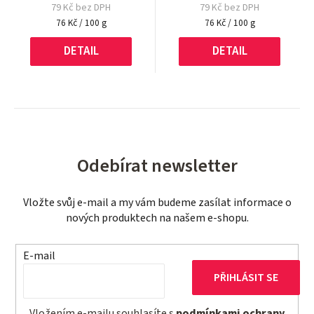
79 Kč bez DPH
79 Kč bez DPH
Měrná
Měrná
76 Kč / 100 g
76 Kč / 100 g
cena:
cena:
DETAIL
DETAIL
Odebírat newsletter
Vložte svůj e-mail a my vám budeme zasílat informace o
nových produktech na našem e-shopu.
E-mail
PŘIHLÁSIT SE
Vložením e-mailu souhlasíte s
podmínkami ochrany