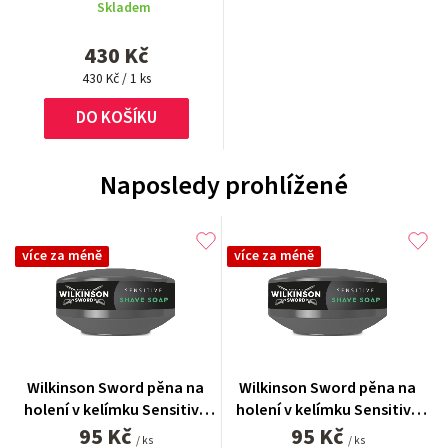
strojek + náhradní břity 9 ks
Skladem
je
5,0
430 Kč
z
Měrná
5
430 Kč / 1 ks
cena:
hvězdiček.
DO KOŠÍKU
Naposledy prohlížené
více za méně
více za méně
Wilkinson Sword pěna na
Wilkinson Sword pěna na
holení v kelímku Sensitive
holení v kelímku Sensitive
95 Kč
125 g
95 Kč
125 g
/ ks
/ ks