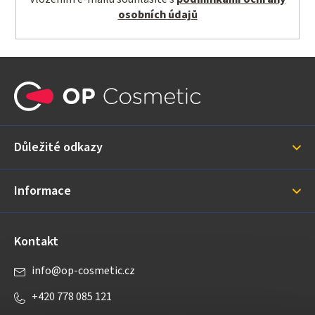
osobních údajů
Z
á
p
a
Důležité odkazy
t
í
Informace
Kontakt
info
@
op-cosmetic.cz
+420 778 085 121