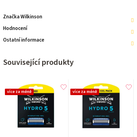
Značka
Wilkinson
Hodnocení
Ostatní informace
Související produkty
více za méně
více za méně
Průměrné
Průměrné