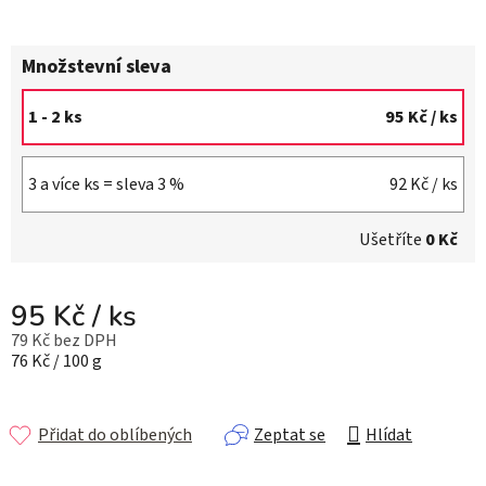
Množstevní sleva
1 - 2 ks
95 Kč
/ ks
3 a více ks = sleva 3 %
92 Kč
/ ks
Ušetříte
0 Kč
95 Kč
/ ks
79 Kč bez DPH
Měrná cena:
76 Kč / 100 g
Přidat do oblíbených
Zeptat se
Hlídat