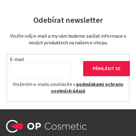
á
d
Odebírat newsletter
a
c
í
Vložte svůj e-mail a my vám budeme zasílat informace o
p
nových produktech na našem e-shopu.
r
v
E-mail
k
PŘIHLÁSIT SE
y
v
Vložením e-mailu souhlasíte s
podmínkami ochrany
ý
osobních údajů
p
i
s
Z
u
á
p