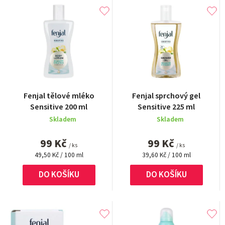
V
e
ý
n
p
í
i
p
s
r
p
o
r
Fenjal tělové mléko
Fenjal sprchový gel
d
Sensitive 200 ml
Sensitive 225 ml
o
u
Skladem
Skladem
d
k
99 Kč
99 Kč
u
/ ks
/ ks
t
Měrná
Měrná
49,50 Kč / 100 ml
39,60 Kč / 100 ml
k
cena:
cena:
ů
t
DO KOŠÍKU
DO KOŠÍKU
ů