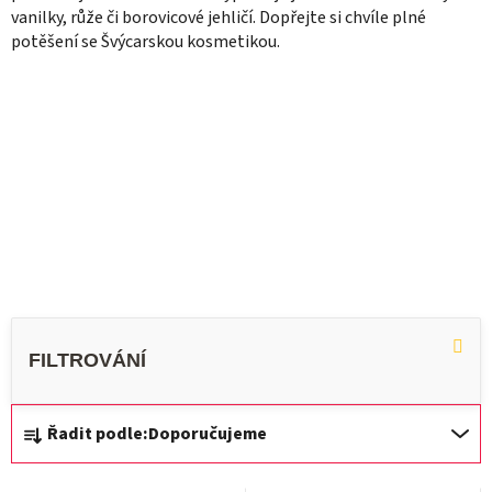
vanilky, růže či borovicové jehličí. Dopřejte si chvíle plné
potěšení se Švýcarskou kosmetikou.
Ř
Řadit podle:
Doporučujeme
a
z