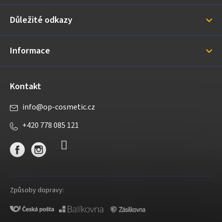
a
Důležité odkazy
t
í
Informace
Kontakt
info
@
op-cosmetic.cz
+420 778 085 121
Způsoby dopravy: