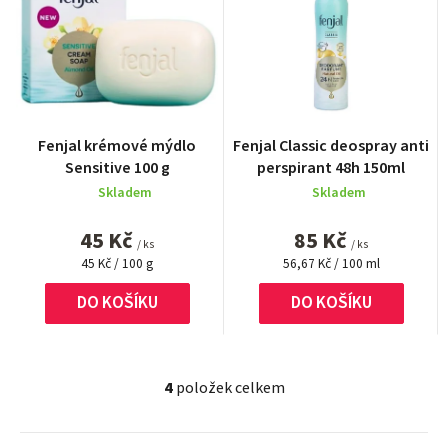
Průměrné
Fenjal krémové mýdlo
Fenjal Classic deospray anti
hodnocení
Sensitive 100 g
perspirant 48h 150ml
produktu
Skladem
Skladem
je
5,0
45 Kč
85 Kč
z
/ ks
/ ks
Měrná
5
Měrná
45 Kč / 100 g
56,67 Kč / 100 ml
cena:
cena:
hvězdiček.
DO KOŠÍKU
DO KOŠÍKU
4
položek celkem
O
v
l