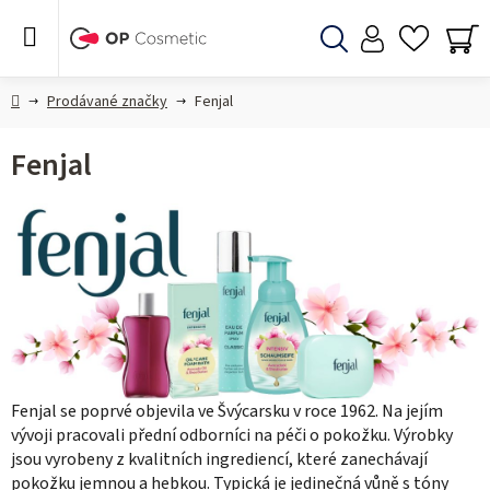
Přejít
na
obsah
Hledat
NÁ
KO
Domů
Prodávané značky
Fenjal
Fenjal
Fenjal se poprvé objevila ve Švýcarsku v roce 1962. Na jejím
vývoji pracovali přední odborníci na péči o pokožku. Výrobky
jsou vyrobeny z kvalitních ingrediencí, které zanechávají
pokožku jemnou a hebkou. Typická je jedinečná vůně s tóny