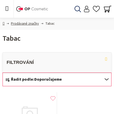
Přejít
na
obsah
Hledat
NÁ
KO
Domů
Prodávané značky
Tabac
Tabac
Ř
Řadit podle:
Doporučujeme
a
z
V
e
ý
n
p