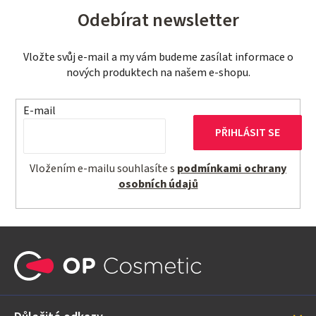
d
Odebírat newsletter
a
c
í
Vložte svůj e-mail a my vám budeme zasílat informace o
p
nových produktech na našem e-shopu.
r
v
E-mail
k
PŘIHLÁSIT SE
y
v
Vložením e-mailu souhlasíte s
podmínkami ochrany
ý
osobních údajů
p
i
s
Z
u
á
p
a