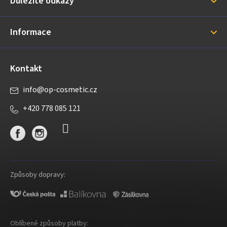
Důležité odkazy
t
í
Informace
Kontakt
info
@
op-cosmetic.cz
+420 778 085 121
Způsoby dopravy:
Oblíbené způsoby platby: