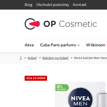
Přejít
Blog
Obchodní podmínky
Kontakt
na
obsah
Akce
Cuba Paris parfums
Wilkinson
Domů
Holení
Balzámy po holení
Nivea balzám Men Sens
více za méně