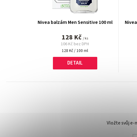
Nivea balzám Men Sensitive 100 ml
Nivea
128 Kč
/ ks
106 Kč bez DPH
Měrná
128 Kč / 100 ml
cena:
DETAIL
Vložte svůj e