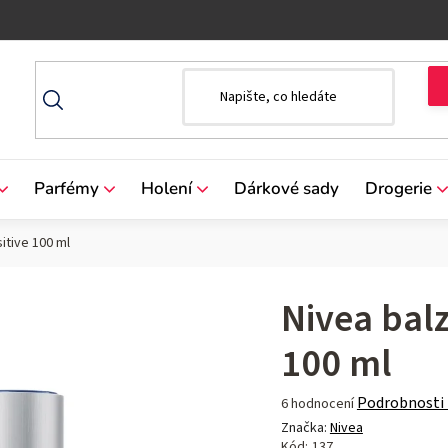
Parfémy
Holení
Dárkové sady
Drogerie
itive 100 ml
Nivea bal
100 ml
Průměrné
Podrobnosti
6 hodnocení
hodnocení
Značka:
Nivea
produktu
Kód:
137