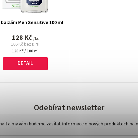
 balzám Men Sensitive 100 ml
128 Kč
/ ks
106 Kč bez DPH
Měrná
128 Kč / 100 ml
cena:
DETAIL
Odebírat newsletter
-mail a my vám budeme zasílat informace o nových produktech na 