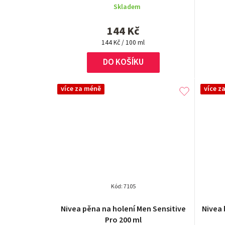
Skladem
je
5,0
144 Kč
z
Měrná
5
144 Kč / 100 ml
cena:
hvězdiček.
DO KOŠÍKU
více za méně
více z
Kód:
7105
Nivea pěna na holení Men Sensitive
Nivea 
Pro 200 ml