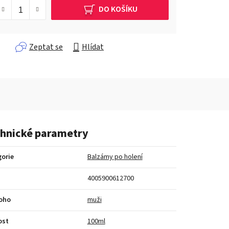
DO KOŠÍKU
Zeptat se
Hlídat
hnické parametry
orie
Balzámy po holení
4005900612700
koho
muži
ost
100ml