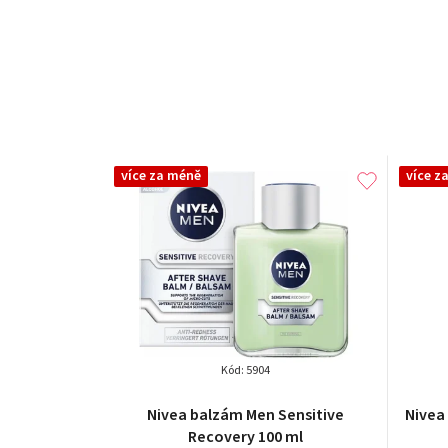
více za méně
více z
Kód:
5904
Průměrné
Nivea balzám Men Sensitive
Nivea
hodnocení
Recovery 100 ml
produktu