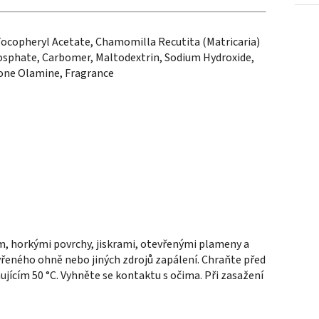
Tocopheryl Acetate, Chamomilla Recutita (Matricaria)
hosphate, Carbomer, Maltodextrin, Sodium Hydroxide,
tone Olamine, Fragrance
, horkými povrchy, jiskrami, otevřenými plameny a
evřeného ohně nebo jiných zdrojů zapálení. Chraňte před
ícím 50 °C. Vyhněte se kontaktu s očima. Při zasažení