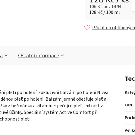
106 Kč bez DPH
Měrná cena:
128 Kč / 100 ml
Přidat do oblíbených
a
Ostatní informace
Tec
nění pleti po holení. Exkluzivní balzám po holení Nivea
Kateg
ážděnou pleť po holení! Balzám jemně ošetřuje pleť a
EAN
žky z heřmánku a vitamin E pečují o pleť, extrakt z
ivé účinky. Speciální systém Active Comfort při
Pro 
chopnost pleti.
Velik