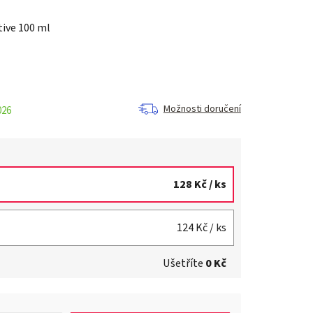
ive 100 ml
Možnosti doručení
026
128 Kč
/ ks
124 Kč
/ ks
Ušetříte
0 Kč