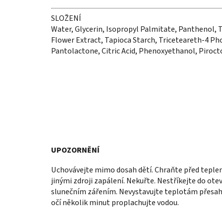
SLOŽENÍ
Water, Glycerin, Isopropyl Palmitate, Panthenol, 
Flower Extract, Tapioca Starch, Triceteareth-4 P
Pantolactone, Citric Acid, Phenoxyethanol, Piroc
UPOZORNĚNÍ
Uchovávejte mimo dosah dětí. Chraňte před teplem
jinými zdroji zapálení. Nekuřte. Nestříkejte do ot
slunečním zářením. Nevystavujte teplotám přesahuj
očí několik minut proplachujte vodou.