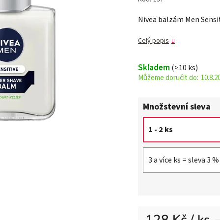
je
Nivea balzám Men Sensit
5,0
z 5
Celý popis
hvězdiček.
Skladem
(>10 ks)
10.8.2
Množstevní sleva
1 - 2 ks
3 a více ks = sleva 3 %
128 Kč
/ ks