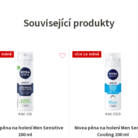
Související produkty
a méně
více za méně
Kód:
136
Kód:
2519
 pěna na holení Men Sensitive
Nivea pěna na holení Men Sen
200 ml
Cooling 200 ml