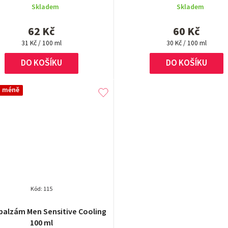
Skladem
Skladem
62 Kč
60 Kč
Měrná
Měrná
31 Kč / 100 ml
30 Kč / 100 ml
cena:
cena:
DO KOŠÍKU
DO KOŠÍKU
a méně
Kód:
115
balzám Men Sensitive Cooling
100 ml