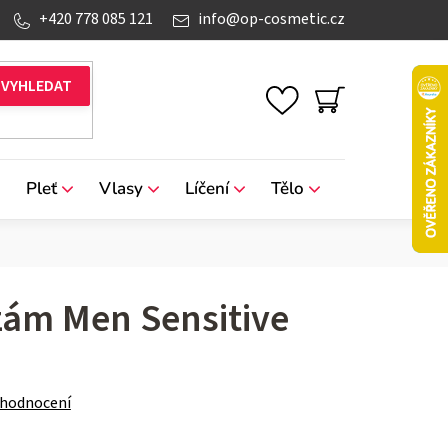
+420 778 085 121
info
@
op-cosmetic.cz
NÁKUPNÍ
KOŠÍK
Pleť
Vlasy
Líčení
Tělo
Značky
zám Men Sensitive
 hodnocení