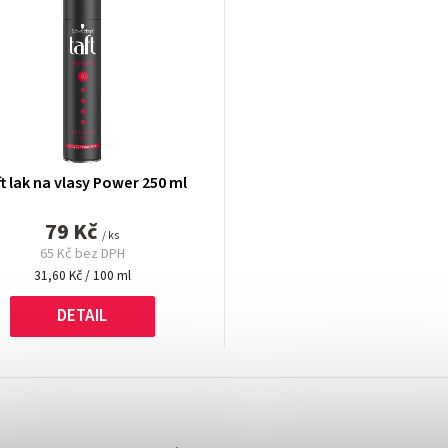
t lak na vlasy Power 250 ml
79 Kč
/ ks
65 Kč bez DPH
Měrná
31,60 Kč / 100 ml
cena:
DETAIL