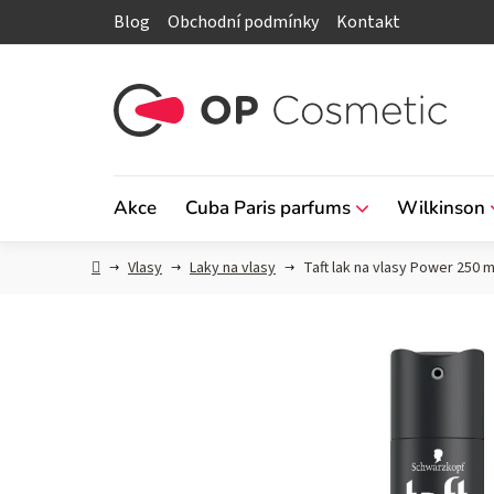
Přejít
Blog
Obchodní podmínky
Kontakt
na
obsah
Akce
Cuba Paris parfums
Wilkinson
Domů
Vlasy
Laky na vlasy
Taft lak na vlasy Power 250 m