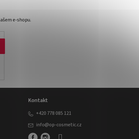
našem e-shopu.
Kontakt
+420 778 085 121
info
@
op-cosmetic.cz