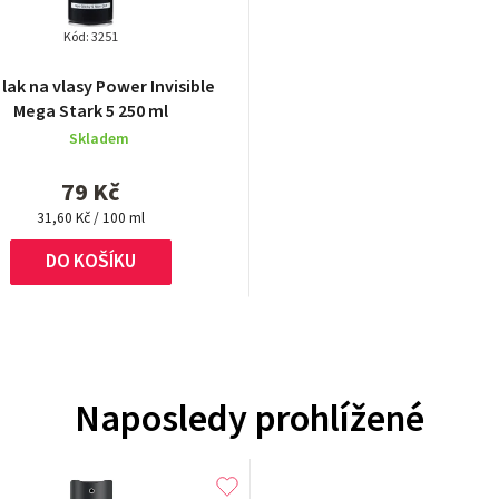
Kód:
3251
Průměrné
 lak na vlasy Power Invisible
hodnocení
Mega Stark 5 250 ml
produktu
Skladem
je
5,0
79 Kč
z
Měrná
5
31,60 Kč / 100 ml
cena:
hvězdiček.
DO KOŠÍKU
Naposledy prohlížené