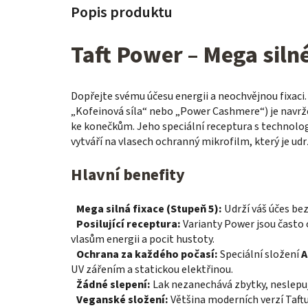
Taft Power – Mega siln
Dopřejte svému účesu energii a neochvějnou fixaci.
„Kofeinová síla“ nebo „Power Cashmere“) je navržen
ke konečkům. Jeho speciální receptura s technolo
vytváří na vlasech ochranný mikrofilm, který je udr
Hlavní benefity
Mega silná fixace (Stupeň 5):
Udrží váš účes be
Posilující receptura:
Varianty Power jsou často 
vlasům energii a pocit hustoty.
Ochrana za každého počasí:
Speciální složení
A
UV zářením a statickou elektřinou.
Žádné slepení:
Lak nezanechává zbytky, neslepuj
Veganské složení:
Většina moderních verzí Taft