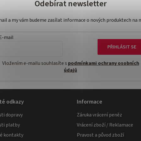
Odebírat newsletter
-mail a my vám budeme zasílat informace o nových produktech na 
E-mail
PŘIHLÁSIT SE
Vložením e-mailu souhlasíte s
podmínkami ochrany osobních
údajů
té odkazy
Informace
ti dopravy
Záruka vrácení peněz
ti platby
Vrácení zboží / Reklamace
té kontakty
Pravost a původ zboží