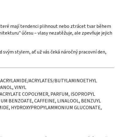
, které mají tendenci plihnout nebo ztrácet tvar během
itekturu" účesu – vlasy nezatěžuje, ale zpevňuje jejich
d svým stylem, ať už vás čeká náročný pracovní den,
YLACRYLAMIDE/ACRYLATES/BUTYLAMINOETHYL
NOL, VINYL
CRYLATE COPOLYMER, PARFUM, ISOPROPYL
IUM BENZOATE, CAFFEINE, LINALOOL, BENZUYL
MIDE, HYDROXYPROPYLAMMONIUM GLUCONATE,