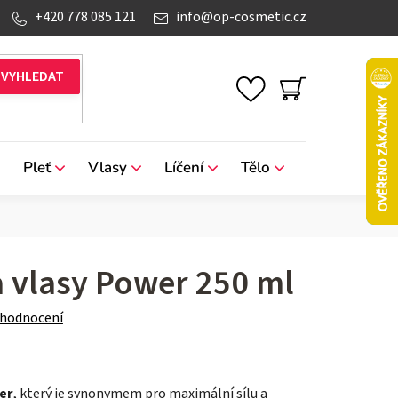
+420 778 085 121
info
@
op-cosmetic.cz
NÁKUPNÍ
KOŠÍK
Pleť
Vlasy
Líčení
Tělo
Značky
a vlasy Power 250 ml
 hodnocení
er
, který je synonymem pro maximální sílu a