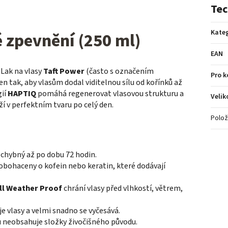
Tec
Kateg
é zpevnění (250 ml)
EAN
 Lak na vlasy
Taft Power
(často s označením
Pro 
 tak, aby vlasům dodal viditelnou sílu od kořínků až
gií
HAPTIQ
pomáhá regenerovat vlasovou strukturu a
Velik
ží v perfektním tvaru po celý den.
Polož
zchybný až po dobu 72 hodin.
obohaceny o kofein nebo keratin, které dodávají
ll Weather Proof
chrání vlasy před vlhkostí, větrem,
e vlasy a velmi snadno se vyčesává.
u neobsahuje složky živočišného původu.