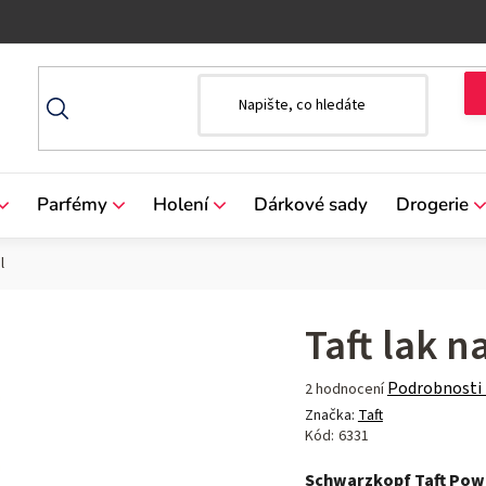
Parfémy
Holení
Dárkové sady
Drogerie
l
Taft lak n
Průměrné
Podrobnosti
2 hodnocení
hodnocení
Značka:
Taft
produktu
Kód:
6331
je
Schwarzkopf Taft Pow
5,0