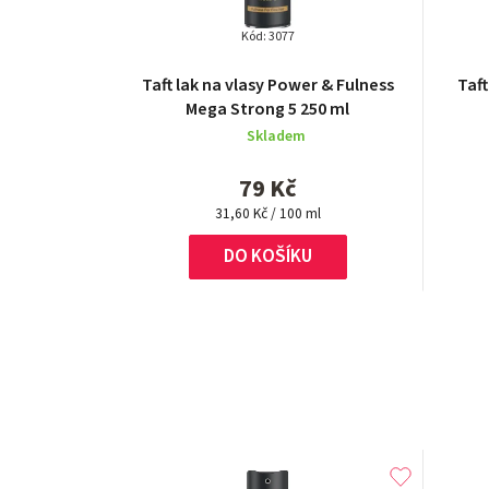
Kód:
3077
Taft lak na vlasy Power & Fulness
Taft
Mega Strong 5 250 ml
Skladem
79 Kč
Měrná
31,60 Kč / 100 ml
cena:
DO KOŠÍKU