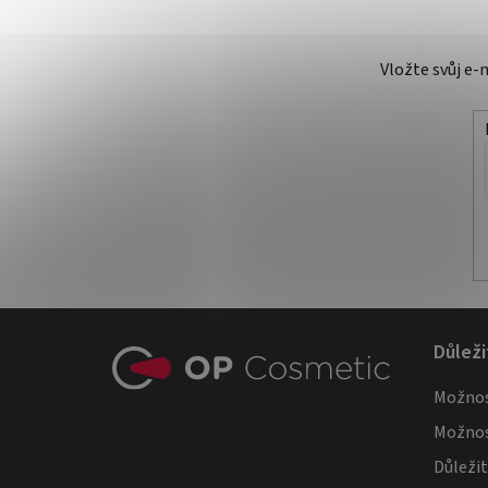
Vložte svůj e
Z
Důleži
á
Možnos
p
Možnos
a
Důleži