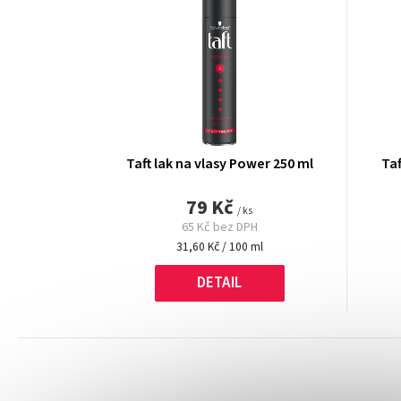
Taft lak na vlasy Power 250 ml
Taf
79 Kč
/ ks
65 Kč bez DPH
Měrná
31,60 Kč / 100 ml
cena:
DETAIL