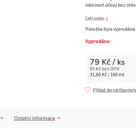
odolnost účesu bez ohle
z 5
hvězdiček.
Celý popis
Položka byla vyprodán
Vyprodáno
79 Kč
/ ks
65 Kč bez DPH
Měrná cena:
31,60 Kč / 100 ml
Přidat do oblíbených
Ostatní informace