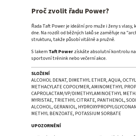
Proč zvolit řadu Power?
Řada Taft Power je ideální pro muže i ženy s vlasy
dne. Na rozdíl od běžných laků se zaměřuje na "arch
strukturu, takže působí vitálně a pružně.
S lakem
Taft Power
získáte absolutní kontrolu na
sportovní trénink nebo večerní akce.
SLOŽENÍ
ALCOHOL DENAT, DIMETHYL ETHER, AQUA, OCT
METHACYLATE COPOLYMER, AMINOMETHYL PROPA
CAPROLACTAM/VP/DIMETHYLAMINOETHYL METHA
MYRISTAE, TRIETHYL CITRATE, PANTHENOL, SOD
ALCOHOL, GERANIOL, HYDROXYPROPYLGLYCONA
METHYL BENZOATE, POTASSIUM SORBATE
UPOZORNĚNÍ