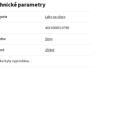
hnické parametry
orie
Laky na vlasy
4015000510790
koho
ženy
ost
250ml
ka byla vyprodána…