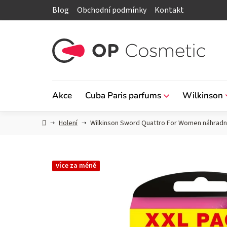
Přejít
Blog
Obchodní podmínky
Kontakt
na
obsah
Akce
Cuba Paris parfums
Wilkinson
Domů
Holení
Wilkinson Sword Quattro For Women náhradní 
více za méně