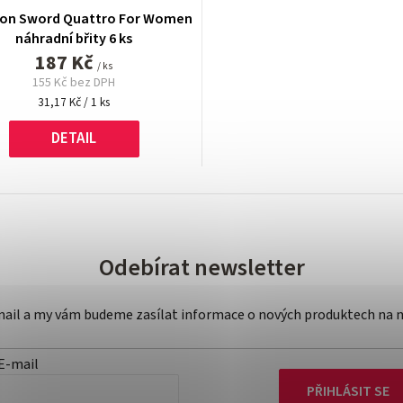
son Sword Quattro For Women
náhradní břity 6 ks
187 Kč
/ ks
155 Kč bez DPH
Měrná
31,17 Kč / 1 ks
cena:
DETAIL
Odebírat newsletter
-mail a my vám budeme zasílat informace o nových produktech na 
E-mail
PŘIHLÁSIT SE