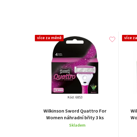
více za méně
více z
Kód:
6853
Wilkinson Sword Quattro For
Wi
Women náhradní břity 3 ks
Wo
Skladem