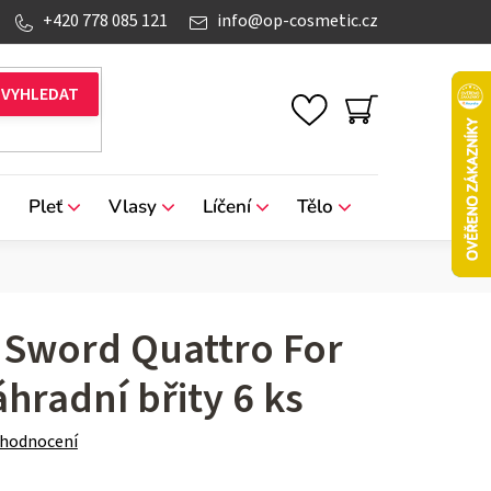
+420 778 085 121
info
@
op-cosmetic.cz
NÁKUPNÍ
KOŠÍK
Pleť
Vlasy
Líčení
Tělo
Značky
 Sword Quattro For
radní břity 6 ks
 hodnocení