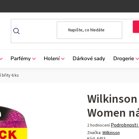
Parfémy
Holení
Dárkové sady
Drogerie
břity 6 ks
Wilkinson
Women náh
Průměrné
Podrobnosti
2 hodnocení
hodnocení
Značka:
Wilkinson
produktu
Kód:
6453