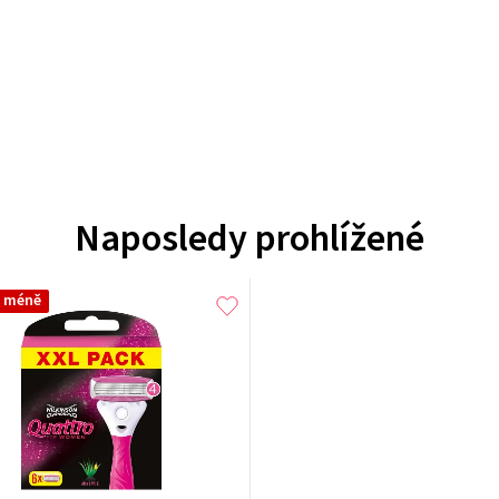
Naposledy prohlížené
a méně