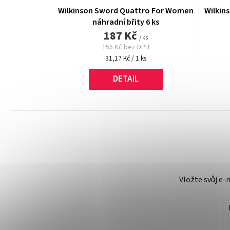
Wilkinson Sword Quattro For Women
Wilkin
náhradní břity 6 ks
187 Kč
/ ks
155 Kč bez DPH
Měrná
31,17 Kč / 1 ks
cena:
DETAIL
Vložte svůj e