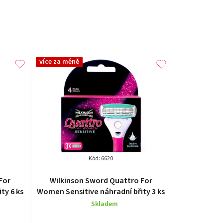
více za méně
Kód:
6620
For
Wilkinson Sword Quattro For
ty 6 ks
Women Sensitive náhradní břity 3 ks
Skladem