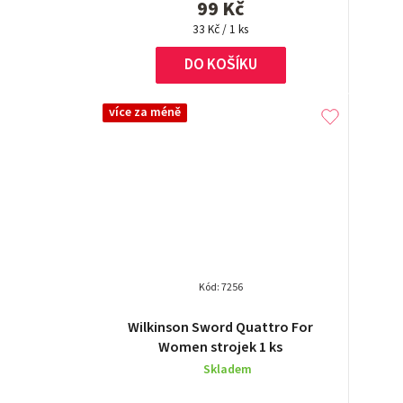
99 Kč
Měrná
33 Kč / 1 ks
cena:
DO KOŠÍKU
více za méně
Kód:
7256
Wilkinson Sword Quattro For
Women strojek 1 ks
Skladem