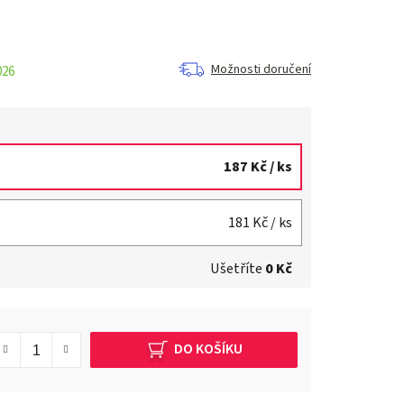
Možnosti doručení
026
187 Kč
/ ks
181 Kč
/ ks
Ušetříte
0 Kč
DO KOŠÍKU