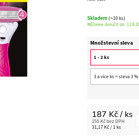
je
5,0
Skladem
(>10 ks)
z 5
12.8.2
hvězdiček.
Množstevní sleva
1 - 2 ks
3 a více ks = sleva 3 %
187 Kč
/ ks
155 Kč bez DPH
Měrná cena:
31,17 Kč / 1 ks