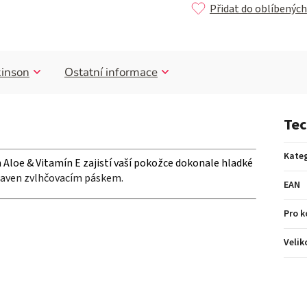
Přidat do oblíbených
inson
Ostatní informace
Tec
Kateg
Aloe & Vitamín E zajistí vaší pokožce dokonale hladké
ybaven zvlhčovacím páskem.
EAN
Pro 
Velik