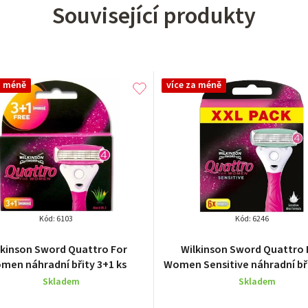
Související produkty
a méně
více za méně
Kód:
6103
Kód:
6246
Průměrné
Průměrné
lkinson Sword Quattro For
Wilkinson Sword Quattro 
hodnocení
hodnocení
men náhradní břity 3+1 ks
Women Sensitive náhradní bři
produktu
produktu
Skladem
Skladem
je
je
5,0
5,0