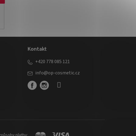
Kontakt
+420 778 085 121
info
@
op-cosmetic.cz
způsoby platby: