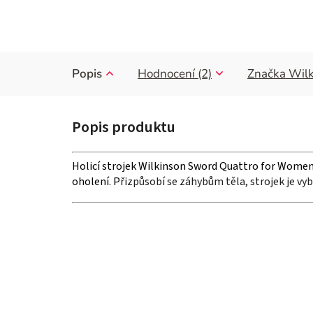
Popis
Hodnocení (2)
Značka
Wilk
Holicí strojek Wilkinson Sword Quattro for Women 
oholení. P
řizpůsobí se záhybům těla, strojek je v