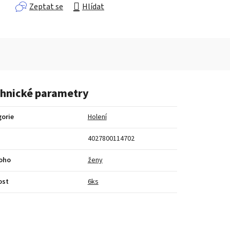
Zeptat se
Hlídat
hnické parametry
orie
Holení
4027800114702
koho
ženy
ost
6ks