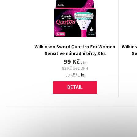
Wilkinson Sword Quattro For Women
Wilkin
Sensitive náhradní břity 3 ks
Se
99 Kč
/ ks
82 Kč bez DPH
Měrná
33 Kč / 1 ks
cena:
DETAIL