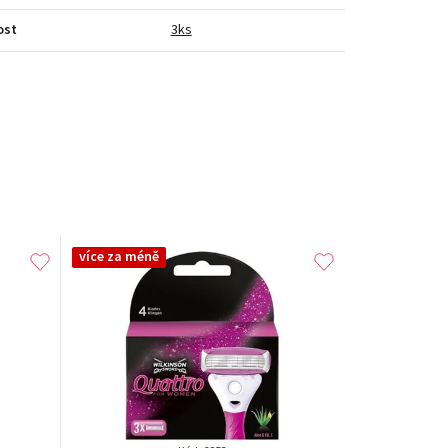
ost
3ks
více za méně