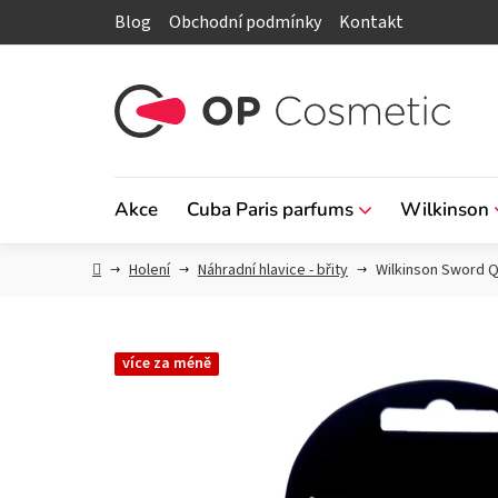
Přejít
Blog
Obchodní podmínky
Kontakt
na
obsah
Akce
Cuba Paris parfums
Wilkinson
Domů
Holení
Náhradní hlavice - břity
Wilkinson Sword Q
více za méně