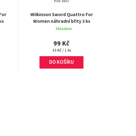
Kód:
6853
For
Wilkinson Sword Quattro For
ks
Women náhradní břity 3 ks
Skladem
99 Kč
Měrná
33 Kč / 1 ks
cena:
DO KOŠÍKU