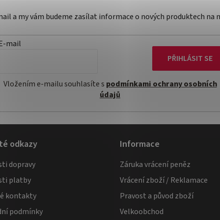
-mail a my vám budeme zasílat informace o nových produktech na 
E-mail
PŘIHLÁSIT SE
Vložením e-mailu souhlasíte s
podmínkami ochrany osobních
údajů
té odkazy
Informace
ti dopravy
Záruka vrácení peněz
ti platby
Vrácení zboží / Reklamace
té kontakty
Pravost a původ zboží
ní podmínky
Velkoobchod