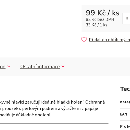
99 Kč
/ ks
82 Kč bez DPH
Měrná cena:
33 Kč / 1 ks
Přidat do oblíbených
son
Ostatní informace
Tec
ýkyvné hlavici zaručují ideálně hladké holení.
Ochranná
Kateg
cí proužek s perlovým pudrem a výtažkem z papáje
EAN
nadňuje důkladné oholení.
Pro 