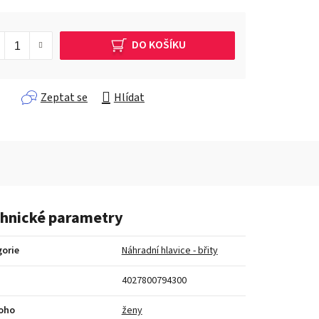
DO KOŠÍKU
Zeptat se
Hlídat
hnické parametry
orie
Náhradní hlavice - břity
4027800794300
koho
ženy