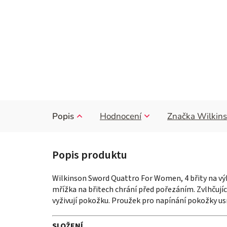
Popis
Hodnocení
Značka
Wilkin
Wilkinson Sword Quattro For Women,
4 břity na v
mřížka na břitech chrání před pořezáním.
Zvlhčují
vyživují pokožku.
Proužek pro napínání pokožky us
SLOŽENÍ