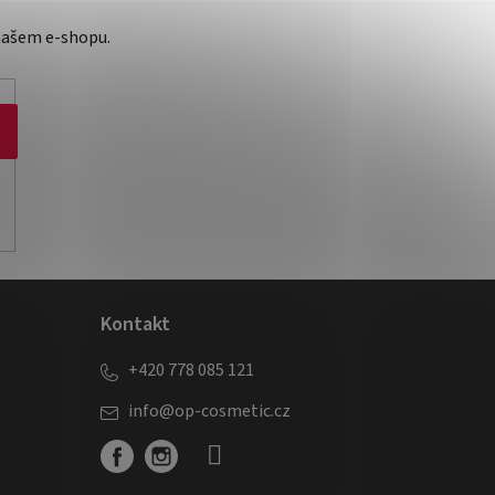
našem e-shopu.
Kontakt
+420 778 085 121
info
@
op-cosmetic.cz