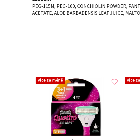
PEG-115M, PEG-100, CONCHIOLIN POWDER, PAN
ACETATE, ALOE BARBADENSIS LEAF JUICE, MALT
více za méně
více z