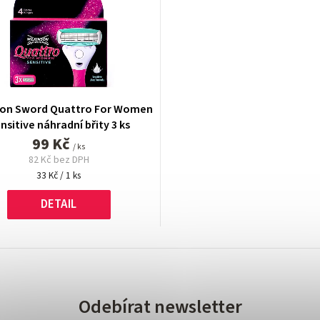
son Sword Quattro For Women
nsitive náhradní břity 3 ks
99 Kč
/ ks
82 Kč bez DPH
Měrná
33 Kč / 1 ks
cena:
DETAIL
Odebírat newsletter