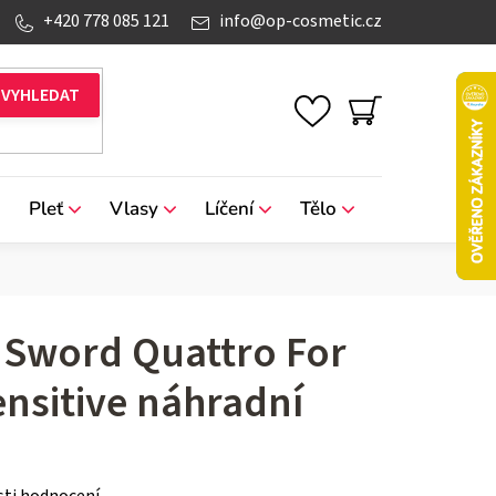
+420 778 085 121
info
@
op-cosmetic.cz
NÁKUPNÍ
KOŠÍK
Pleť
Vlasy
Líčení
Tělo
Značky
 Sword Quattro For
sitive náhradní
ti hodnocení