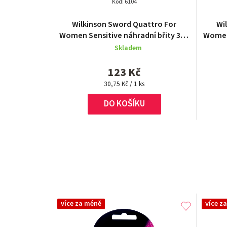
Kód:
6104
Wilkinson Sword Quattro For
Wi
Women Sensitive náhradní břity 3+1
Women 
ks
Skladem
123 Kč
Měrná
30,75 Kč / 1 ks
cena:
DO KOŠÍKU
více za méně
více z