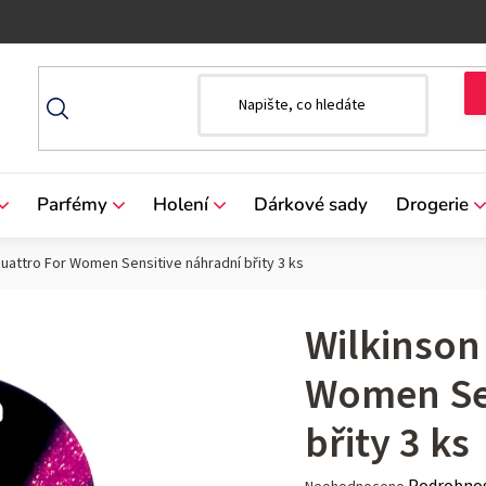
Parfémy
Holení
Dárkové sady
Drogerie
uattro For Women Sensitive náhradní břity 3 ks
Wilkinson
Women Sen
břity 3 ks
Průměrné
Podrobnos