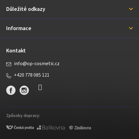
a
Důležité odkazy
t
í
Informace
Kontakt
info
@
op-cosmetic.cz
+420 778 085 121
Způsoby dopravy: