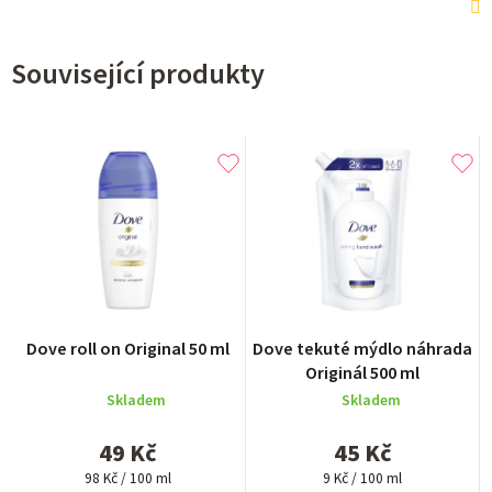
Související produkty
Průměrné
Dove roll on Original 50 ml
Dove tekuté mýdlo náhrada
hodnocení
Originál 500 ml
produktu
Skladem
Skladem
je
5,0
49 Kč
45 Kč
z
Měrná
Měrná
5
98 Kč / 100 ml
9 Kč / 100 ml