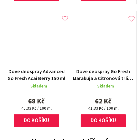
Průměrné
Dove deospray Advanced
Dove deospray Go Fresh
hodnocení
Go Fresh Acai Berry 150 ml
Marakuja a Citronová tráva
produktu
150 ml
Skladem
Skladem
je
5,0
68 Kč
62 Kč
z
Měrná
5
Měrná
45,33 Kč / 100 ml
41,33 Kč / 100 ml
cena:
cena:
hvězdiček.
DO KOŠÍKU
DO KOŠÍKU