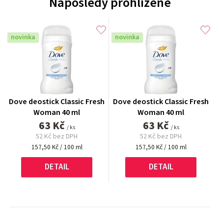
Naposledy prohlížené
novinka
novinka
Dove deostick Classic Fresh
Dove deostick Classic Fresh
Woman 40 ml
Woman 40 ml
63 Kč
63 Kč
/ ks
/ ks
52 Kč bez DPH
52 Kč bez DPH
Měrná
Měrná
157,50 Kč / 100 ml
157,50 Kč / 100 ml
cena:
cena:
DETAIL
DETAIL