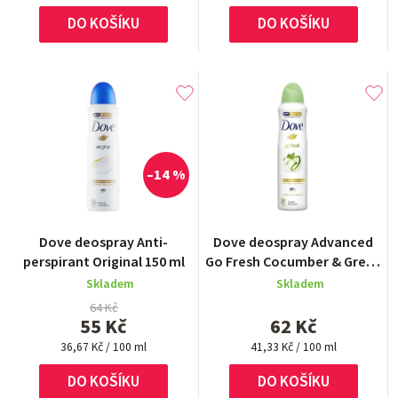
cena:
cena:
hvězdiček.
DO KOŠÍKU
DO KOŠÍKU
–14 %
Průměrné
Dove deospray Anti-
Dove deospray Advanced
hodnocení
perspirant Original 150 ml
Go Fresh Cocumber & Green
produktu
Tea 150 ml
Skladem
Skladem
je
5,0
64 Kč
55 Kč
62 Kč
z
Měrná
Měrná
5
36,67 Kč / 100 ml
41,33 Kč / 100 ml
cena:
cena:
hvězdiček.
DO KOŠÍKU
DO KOŠÍKU