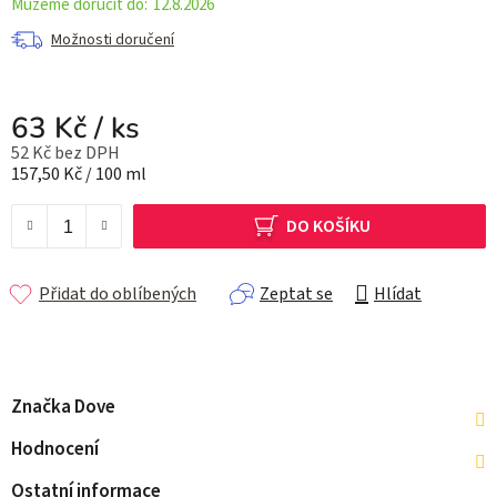
12.8.2026
Možnosti doručení
63 Kč
/ ks
52 Kč bez DPH
Měrná cena:
157,50 Kč / 100 ml
DO KOŠÍKU
Přidat do oblíbených
Zeptat se
Hlídat
Značka
Dove
Hodnocení
Ostatní informace