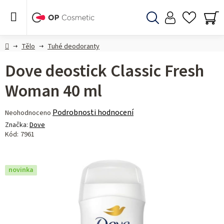
Přejít
na
obsah
Hledat
NÁ
KO
Domů
Tělo
Tuhé deodoranty
Dove deostick Classic Fresh
Woman 40 ml
Průměrné
Podrobnosti hodnocení
Neohodnoceno
hodnocení
Značka:
Dove
produktu
Kód:
7961
je
0,0
z 5
novinka
hvězdiček.