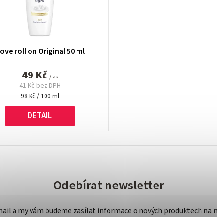
ove roll on Original 50 ml
49 Kč
/ ks
41 Kč bez DPH
Měrná
98 Kč / 100 ml
cena:
DETAIL
Odebírat newsletter
-mail a my vám budeme zasílat informace o nových produktech na 