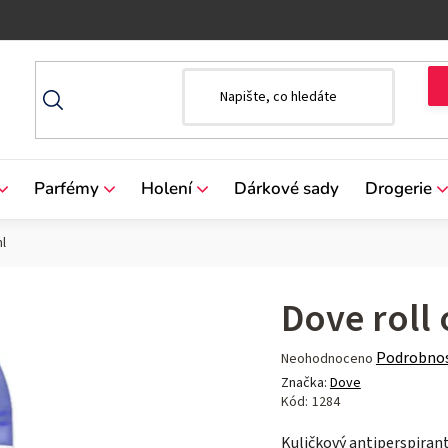
Parfémy
Holení
Dárkové sady
Drogerie
ml
Dove roll 
Průměrné
Podrobnos
Neohodnoceno
hodnocení
Značka:
Dove
produktu
Kód:
1284
je
Kuličkový antiperspiran
0,0