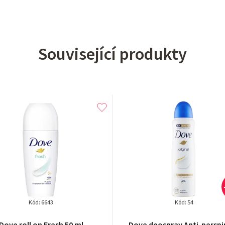
Související produkty
Kód:
6643
Kód:
54
Průměrné