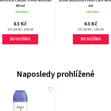
deostick Classic Fresh Woman
Dove deostick Fresh Care W
40 ml
ml
Skladem
Skladem
63 Kč
63 Kč
Měrná
Měrná
157,50 Kč / 100 ml
157,50 Kč / 100 ml
cena:
cena:
DO KOŠÍKU
DO KOŠÍKU
Naposledy prohlížené