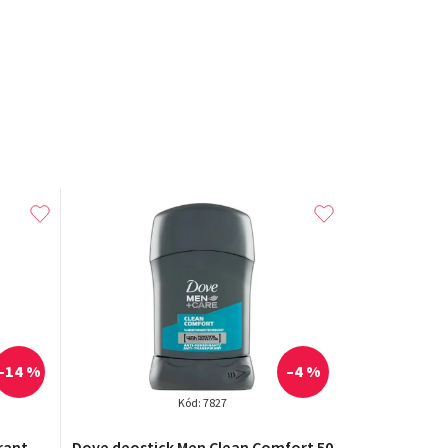
–14 %
–4 %
Kód:
7827