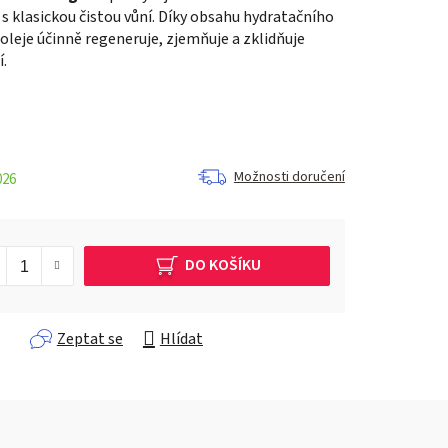
 klasickou čistou vůní. Díky obsahu hydratačního
leje účinně regeneruje, zjemňuje a zklidňuje
.
Možnosti doručení
026
DO KOŠÍKU
Zeptat se
Hlídat