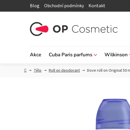
Přejít
Blog
Obchodní podmínky
Kontakt
na
obsah
Akce
Cuba Paris parfums
Wilkinson
Domů
Tělo
Roll on deodorant
Dove roll on Original 50 