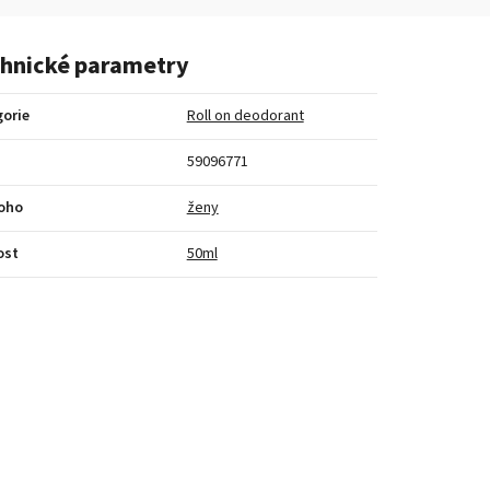
hnické parametry
orie
Roll on deodorant
59096771
koho
ženy
ost
50ml