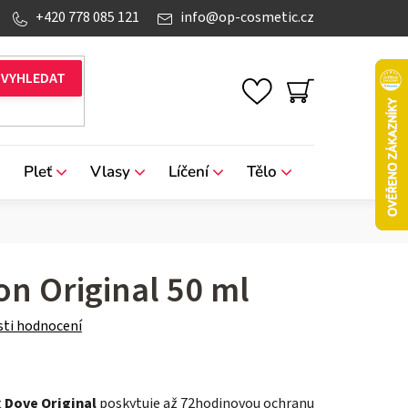
+420 778 085 121
info
@
op-cosmetic.cz
NÁKUPNÍ
KOŠÍK
Pleť
Vlasy
Líčení
Tělo
Značky
on Original 50 ml
ti hodnocení
t
Dove Original
poskytuje až 72hodinovou ochranu