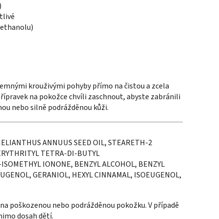
)
tlivé
(ethanolu)
jemnými krouživými pohyby přímo na čistou a zcela
ípravek na pokožce chvíli zaschnout, abyste zabránili
nou nebo silně podrážděnou kůži.
ELIANTHUS ANNUUS SEED OIL, STEARETH-2
ERYTHRITYL TETRA-DI-BUTYL
-ISOMETHYL IONONE, BENZYL ALCOHOL, BENZYL
EUGENOL, GERANIOL, HEXYL CINNAMAL, ISOEUGENOL,
e na poškozenou nebo podrážděnou pokožku. V případě
mimo dosah dětí.