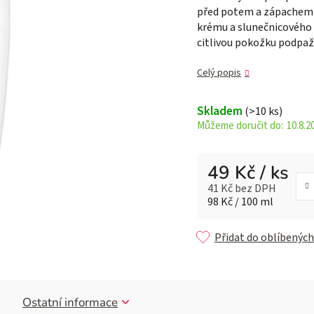
před potem a zápachem s
z 5
krému a slunečnicového o
hvězdiček.
citlivou pokožku podpaží
Celý popis
Skladem
(>10 ks)
10.8.2
49 Kč
/ ks
41 Kč bez DPH
Měrná cena:
98 Kč / 100 ml
Přidat do oblíbených
Ostatní informace