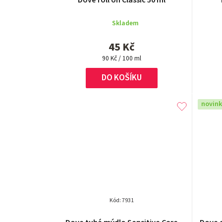
Dove roll on Classic 50 ml
Skladem
45 Kč
Měrná
90 Kč / 100 ml
cena:
DO KOŠÍKU
novin
Kód:
7931