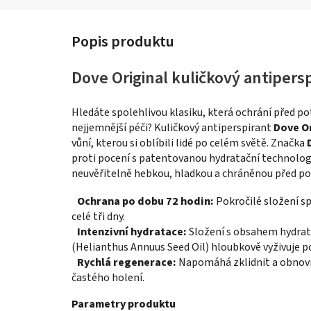
Dove Original kuličkový antipersp
Hledáte spolehlivou klasiku, která ochrání před 
nejjemnější péči? Kuličkový antiperspirant
Dove O
vůní, kterou si oblíbili lidé po celém světě. Značka
proti pocení s patentovanou hydratační technologi
neuvěřitelně hebkou, hladkou a chráněnou před p
Ochrana po dobu 72 hodin:
Pokročilé složení sp
celé tři dny.
Intenzivní hydratace:
Složení s obsahem hydrat
(Helianthus Annuus Seed Oil) hloubkově vyživuje p
Rychlá regenerace:
Napomáhá zklidnit a obnovi
častého holení.
Parametry produktu