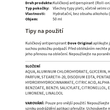
Druh produktu:
Kuličkový antiperspirant (Roll-on
Typ pokožky:
Všechny typy pleti, včetně velmi ci
Vlastnosti:
Hydratační, bez obsahu alkoholu 
Objem:
50 ml
Tipy na použití
Kuličkový antiperspirant
Dove Original
aplikujte 
suchou pokožku podpaží. Před oblékáním nechte př
jeho přenosu na oblečení. Nepoužívejte na poraně
SLOŽENÍ
AQUA, ALUMINUM CHLOROHYDRATE, GLYCERIN, H
PARFUM, STEARETH-20, DISODIUM EDTA, PENTA
HYDROXYHYDROCINNAMATE, CITRIC ACID, ALPHA
BENZOATE, BENZYL SALICYLATE, CITRONELLOL, 
LIMONENE, LINALOOL
VAROVÁNÍ:
Pouze pro vnější použití. Nepoužívejt
vzniku podráždění aplikaci přerušte. Uchovávejte 