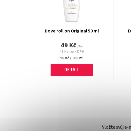
Dove roll on Original 50 ml
D
49 Kč
/ ks
41 Kč bez DPH
Měrná
98 Kč / 100 ml
cena:
DETAIL
Vložte svůj e