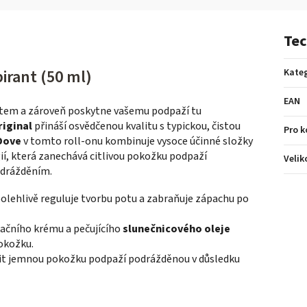
Tec
irant (50 ml)
Kateg
EAN
potem a zároveň poskytne vašemu podpaží tu
riginal
přináší osvědčenou kvalitu s typickou, čistou
Pro 
Dove
v tomto roll-onu kombinuje vysoce účinné složky
í, která zanechává citlivou pokožku podpaží
Velik
odrážděním.
olehlivě reguluje tvorbu potu a zabraňuje zápachu po
ačního krému a pečujícího
slunečnicového oleje
okožku.
t jemnou pokožku podpaží podrážděnou v důsledku