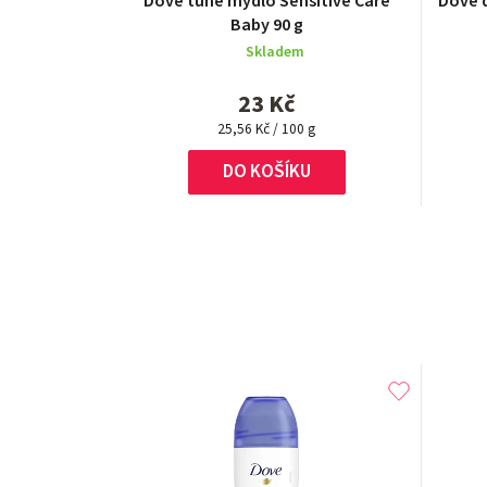
Dove tuhé mýdlo Sensitive Care
Dove 
Baby 90 g
Skladem
23 Kč
Měrná
25,56 Kč / 100 g
cena:
DO KOŠÍKU