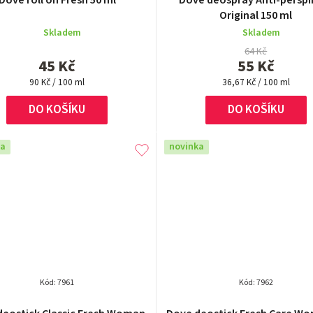
Dove roll on Fresh 50 ml
Dove deospray Anti-perspi
hodnocení
Original 150 ml
produktu
Skladem
Skladem
je
5,0
64 Kč
45 Kč
55 Kč
z
Měrná
5
Měrná
90 Kč / 100 ml
36,67 Kč / 100 ml
cena:
cena:
hvězdiček.
DO KOŠÍKU
DO KOŠÍKU
ka
novinka
Kód:
7961
Kód:
7962