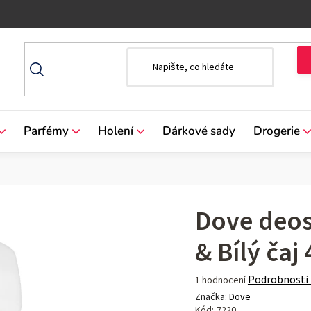
Parfémy
Holení
Dárkové sady
Drogerie
Dove deos
& Bílý čaj
Průměrné
Podrobnosti
1 hodnocení
hodnocení
Značka:
Dove
produktu
Kód:
7220