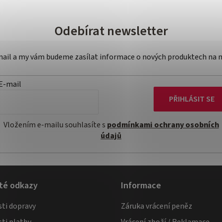
Odebírat newsletter
-mail a my vám budeme zasílat informace o nových produktech na 
E-mail
PŘIHLÁSIT SE
Vložením e-mailu souhlasíte s
podmínkami ochrany osobních
údajů
té odkazy
Informace
ti dopravy
Záruka vrácení peněz
ti platby
Vrácení zboží / Reklamace