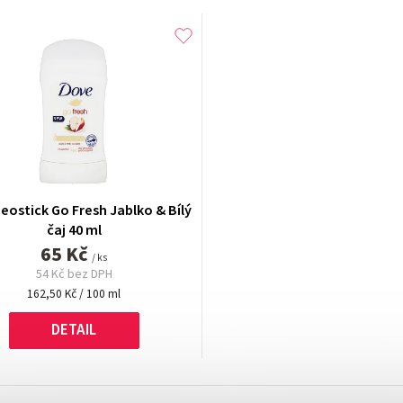
eostick Go Fresh Jablko & Bílý
čaj 40 ml
65 Kč
/ ks
54 Kč bez DPH
Měrná
162,50 Kč / 100 ml
cena:
DETAIL