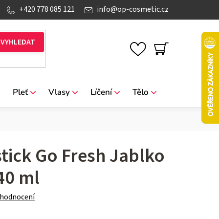
+420 778 085 121
info
@
op-cosmetic.cz
NÁKUPNÍ
KOŠÍK
Pleť
Vlasy
Líčení
Tělo
Značky
tick Go Fresh Jablko
 40 ml
 hodnocení