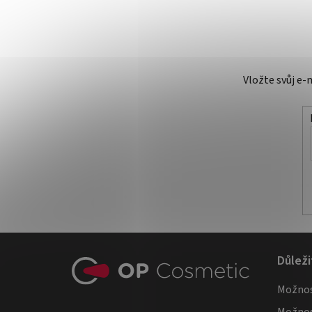
Vložte svůj e
Z
Důleži
á
Možnos
p
Možnos