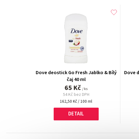
Dove deostick Go Fresh Jablko & Bílý
Dove d
čaj 40 ml
65 Kč
/ ks
54 Kč bez DPH
Měrná
162,50 Kč / 100 ml
cena:
DETAIL