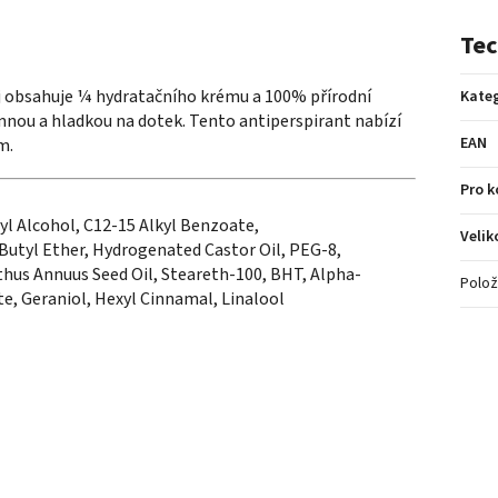
Tec
aj obsahuje ¼ hydratačního krému a 100% přírodní
Kateg
emnou a hladkou na dotek. Tento antiperspirant nabízí
EAN
m.
Pro 
l Alcohol, C12-15 Alkyl Benzoate,
Velik
Butyl Ether, Hydrogenated Castor Oil, PEG-8,
thus Annuus Seed Oil, Steareth-100, BHT, Alpha-
Polož
te, Geraniol, Hexyl Cinnamal, Linalool