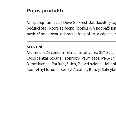
Antiperspirant stick Dove Go Fresh Jablko&Bílý č
pečující olej, které zanechají pokožku v podpaží j
navíc 48hodinovou ochranu před potem a zápache
SLOŽENÍ
Aluminum Zirconium Tetrachlorohydrex GLY, Steary
Cyclopentasiloxane, Isopropyl Palmitate, PPG-14 
Dimethicone, Parfum, Silica, Polyethylene, Helian
Isomethyl Ionone, Benzyl Alcohol, Benzyl Salicyla