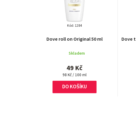
Kód:
1284
Dove roll on Original 50 ml
Dove t
Skladem
49 Kč
Měrná
98 Kč / 100 ml
cena:
DO KOŠÍKU