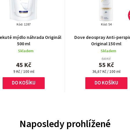
Kód:
1287
Kód:
54
Průměrné
ekuté mýdlo náhrada Originál
Dove deospray Anti-perspi
hodnocení
500 ml
Original 150 ml
produktu
Skladem
Skladem
je
5,0
64 Kč
45 Kč
55 Kč
z
Měrná
5
Měrná
9 Kč / 100 ml
36,67 Kč / 100 ml
cena:
cena:
hvězdiček.
DO KOŠÍKU
DO KOŠÍKU
Naposledy prohlížené