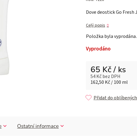
je
Dove deostick Go Fresh J
5,0
z 5
Celý popis
hvězdiček.
Položka byla vyprodán
Vyprodáno
65 Kč
/ ks
54 Kč bez DPH
Měrná cena:
162,50 Kč / 100 ml
Přidat do oblíbených
e
Ostatní informace