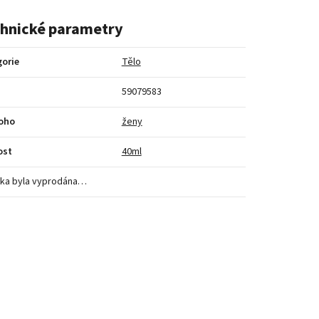
hnické parametry
orie
Tělo
59079583
koho
ženy
ost
40ml
ka byla vyprodána…