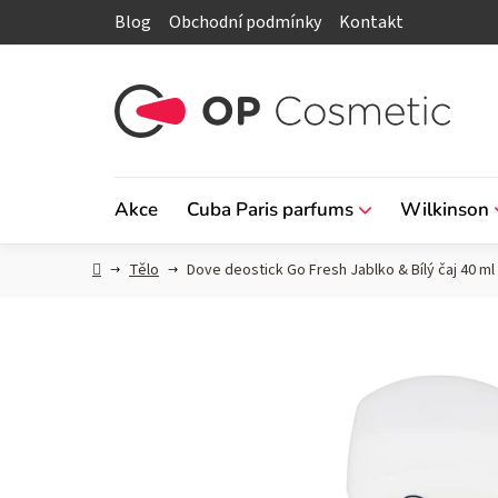
Přejít
Blog
Obchodní podmínky
Kontakt
na
obsah
Akce
Cuba Paris parfums
Wilkinson
Domů
Tělo
Dove deostick Go Fresh Jablko & Bílý čaj 40 ml